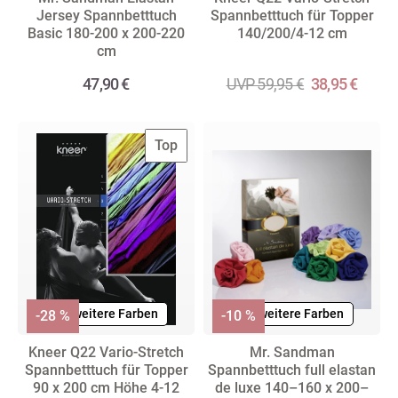
Jersey Spannbetttuch
Spannbetttuch für Topper
Basic 180-200 x 200-220
140/200/4-12 cm
cm
47,90 €
UVP 59,95 €
38,95 €
Top
+ weitere Farben
+ weitere Farben
-28 %
-10 %
Kneer Q22 Vario-Stretch
Mr. Sandman
Spannbetttuch für Topper
Spannbetttuch full elastan
90 x 200 cm Höhe 4-12
de luxe 140–160 x 200–