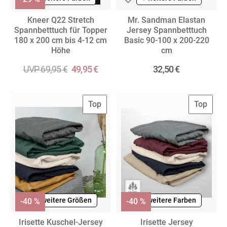
Kneer Q22 Stretch
Mr. Sandman Elastan
Spannbetttuch für Topper
Jersey Spannbetttuch
180 x 200 cm bis 4-12 cm
Basic 90-100 x 200-220
Höhe
cm
UVP 69,95 €
49,95 €
32,50 €
Top
Top
+ weitere Farben
+ weitere Größen
+ weitere Farben
-40 %
-40 %
Irisette Kuschel-Jersey
Irisette Jersey