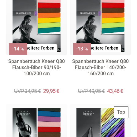
+ weitere Farben
+ weitere Farben
-14 %
-13 %
Spannbetttuch Kneer Q80
Spannbetttuch Kneer Q80
Flausch-Biber 90/190-
Flausch-Biber 140/200-
100/200 cm
160/200 cm
UVP 34,95 €
29,95 €
UVP 49,95 €
43,46 €
Top