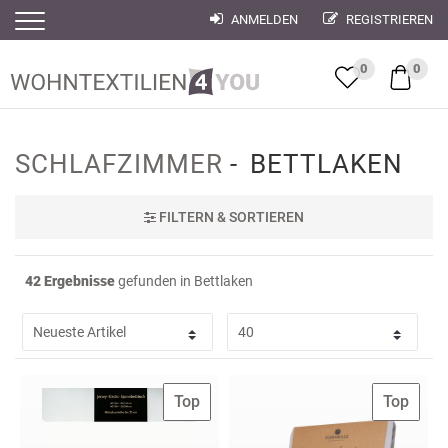
ANMELDEN
REGISTRIEREN
Filter
Filter
0
0
SCHLAFZIMMER
BETTLAKEN
FILTER
N & SORTIEREN
42 Ergebnisse
gefunden in Bettlaken
Top
Top