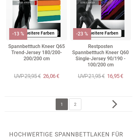
+ weitere Farben
+ weitere Farben
-13 %
-23 %
Spannbetttuch Kneer Q65
Restposten
Trend-Jersey 180/200-
Spannbetttuch Kneer Q60
200/200 cm
Single-Jersey 90/190 -
100/200 cm
UVP 29,95 €
26,06 €
UVP 21,95 €
16,95 €
1
2
HOCHWERTIGE SPANNBETTLAKEN FÜR