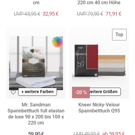
cm
220 cm 40 cm Höhe
UVP 45,95 €
32,95 €
UVP 79,90 €
71,91 €
Top
+ weitere Farben
+ weitere Farben
+ weitere Größen
-20 %
Mr. Sandman
Kneer Nicky-Velour
Spannbetttuch full elastan
Spannbetttuch Q95
de luxe 90 x 200 bis 100 x
220 cm
59,90 €
UVP 49,95 €
ab 39,95 €