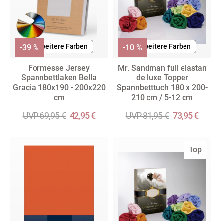
+ weitere Farben
+ weitere Farben
-39 %
-10 %
Formesse Jersey
Mr. Sandman full elastan
Spannbettlaken Bella
de luxe Topper
Gracia 180x190 - 200x220
Spannbetttuch 180 x 200-
cm
210 cm / 5-12 cm
UVP 69,95 €
42,95 €
UVP 81,95 €
73,95 €
Top