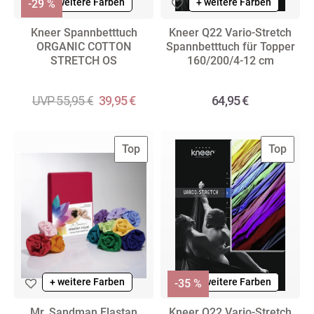
+ weitere Farben
+ weitere Farben
-29 %
Kneer Spannbetttuch
Kneer Q22 Vario-Stretch
ORGANIC COTTON
Spannbetttuch für Topper
STRETCH OS
160/200/4-12 cm
UVP 55,95 €
39,95 €
64,95 €
Top
Top
+ weitere Farben
+ weitere Farben
-35 %
Mr. Sandman Elastan
Kneer Q22 Vario-Stretch