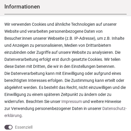
Informationen
Versand und Zahlung
Wir verwenden Cookies und ähnliche Technologien auf unserer
Rücksendungen
Website und verarbeiten personenbezogene Daten von
Lieferung in die Schweiz
Besucher:innen unserer Webseite (z.B. IP-Adresse), um z.B. Inhalte
Pflegesymbole
und Anzeigen zu personalisieren, Medien von Drittanbietern
Lagerverkauf
einzubinden oder Zugriffe auf unsere Website zu analysieren. Die
Ratgeber & News
Datenverarbeitung erfolgt erst durch gesetzte Cookies. Wir teilen
diese Daten mit Dritten, die wir in den Einstellungen benennen.
Die Datenverarbeitung kann mit Einwilligung oder aufgrund eines
berechtigten Interesses erfolgen. Die Zustimmung kann erteilt oder
abgelehnt werden. Es besteht das Recht, nicht einzuwilligen und die
Ein einfach toller Service - prompte Lieferung und
Einwilligung zu einem späteren Zeitpunkt zu ändern oder zu
sogar mit Pflegehinweis!
widerrufen. Beachten Sie unser
Impressum
und weitere Hinweise
Datum der Veröffentlichung: 05.08.2026
Datum der Kauferfahrung: 29.07.2026
zur Verwendung personenbezogener Daten in unserer
Daten­schutz­
erklärung
.
Essenziell