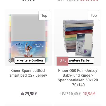
Top
Top
+ weitere Farben
+ weitere Größen
+ weitere Farben
-3 %
Kneer Spannbetttuch
Kneer Q50 Fein-Jersey
smart!bed Q27 Jersey
Baby- und Kinder-
Spannbettlaken 60x120
-70x140
ab 29,95 €
UVP 16,45 €
15,95 €