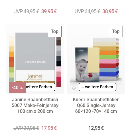
UVP 49,95 €
39,95 €
UVP 64,95 €
38,95 €
Top
Top
+ weitere Farben
+ weitere Farben
-40 %
Janine Spannbetttuch
Kneer Spannbettlaken
5007 Mako-Feinjersey
Q60 Single-Jersey
100 cm x 200 cm
60×120 -70×140 cm
UVP 29,95 €
17,95 €
12,95 €