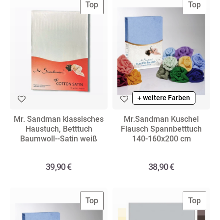
Top
Top
+ weitere Farben
Mr. Sandman klassisches
Mr.Sandman Kuschel
Haustuch, Betttuch
Flausch Spannbetttuch
Baumwoll--Satin weiß
140-160x200 cm
39,90 €
38,90 €
Top
Top