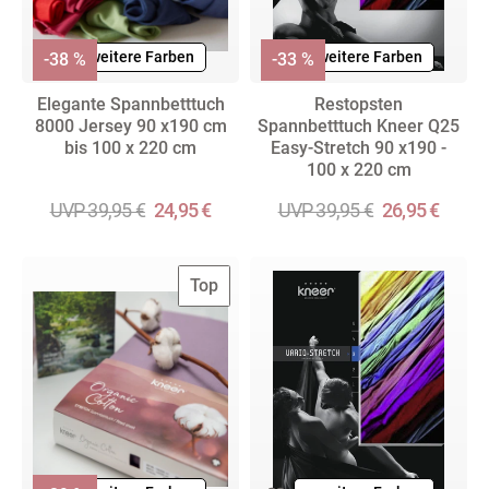
+ weitere Farben
+ weitere Farben
-38 %
-33 %
Elegante Spannbetttuch
Restopsten
8000 Jersey 90 x190 cm
Spannbetttuch Kneer Q25
bis 100 x 220 cm
Easy-Stretch 90 x190 -
100 x 220 cm
UVP 39,95 €
24,95 €
UVP 39,95 €
26,95 €
Top