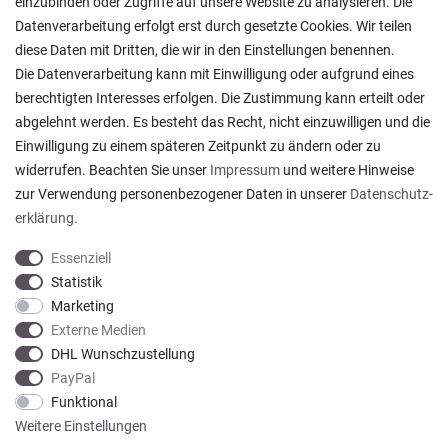
einzubinden oder Zugriffe auf unsere Website zu analysieren. Die
Datenverarbeitung erfolgt erst durch gesetzte Cookies. Wir teilen
Anmelden
/
Registrieren
diese Daten mit Dritten, die wir in den Einstellungen benennen.
Wunschliste
Die Datenverarbeitung kann mit Einwilligung oder aufgrund eines
Warenkorb
/
Kasse
berechtigten Interesses erfolgen. Die Zustimmung kann erteilt oder
Widerrufs­recht
abgelehnt werden. Es besteht das Recht, nicht einzuwilligen und die
Vertrag widerrufen
Einwilligung zu einem späteren Zeitpunkt zu ändern oder zu
widerrufen. Beachten Sie unser
Impressum
und weitere Hinweise
Informationen
zur Verwendung personenbezogener Daten in unserer
Daten­schutz­
erklärung
.
Versand und Zahlung
Essenziell
Rücksendungen
Statistik
Lieferung in die Schweiz
Marketing
Pflegesymbole
Externe Medien
Lagerverkauf
DHL Wunschzustellung
Ratgeber & News
PayPal
Funktional
Weitere Einstellungen