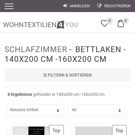
ANMELDEN
REGISTRIEREN
Filter
Filter
0
0
SCHLAFZIMMER
BETTLAKEN
140X200 CM -160X200 CM
FILTER
N & SORTIEREN
8 Ergebnisse
gefunden in 140x200 cm -160x200 cm
Top
Top