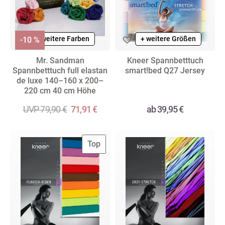
+ weitere Farben
+ weitere Farben
+ weitere Größen
-10 %
Mr. Sandman
Kneer Spannbetttuch
Spannbetttuch full elastan
smart!bed Q27 Jersey
de luxe 140–160 x 200–
220 cm 40 cm Höhe
UVP 79,90 €
71,91 €
ab 39,95 €
Top