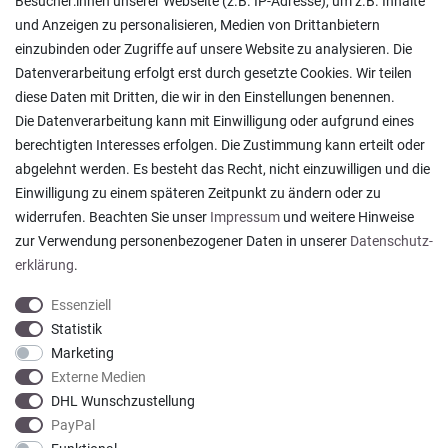
Besucher:innen unserer Webseite (z.B. IP-Adresse), um z.B. Inhalte
Pflegesymbole
und Anzeigen zu personalisieren, Medien von Drittanbietern
Lagerverkauf
einzubinden oder Zugriffe auf unsere Website zu analysieren. Die
Ratgeber & News
Datenverarbeitung erfolgt erst durch gesetzte Cookies. Wir teilen
diese Daten mit Dritten, die wir in den Einstellungen benennen.
Die Datenverarbeitung kann mit Einwilligung oder aufgrund eines
berechtigten Interesses erfolgen. Die Zustimmung kann erteilt oder
abgelehnt werden. Es besteht das Recht, nicht einzuwilligen und die
Alles wie beschrieben , sehr gute Qualität
Einwilligung zu einem späteren Zeitpunkt zu ändern oder zu
Rainer T., Rheine
widerrufen. Beachten Sie unser
Impressum
und weitere Hinweise
Datum der Veröffentlichung: 06.08.2026
Datum der Kauferfahrung: 27.07.2026
zur Verwendung personenbezogener Daten in unserer
Daten­schutz­
erklärung
.
Essenziell
Statistik
Marketing
921 Bewertungen
Externe Medien
DHL Wunschzustellung
PayPal