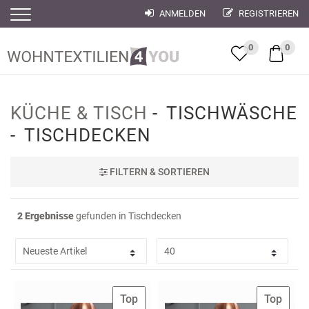
ANMELDEN
REGISTRIEREN
Filter
Filter
0
0
KÜCHE & TISCH
TISCHWÄSCHE
TISCHDECKEN
FILTER
N & SORTIEREN
2 Ergebnisse
gefunden in Tischdecken
Top
Top