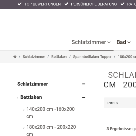
TOP BEWERTUNGEN
PERSÖNLICHE BERATUNG
RATG
Filter
Filter
Schlafzimmer
Bad
Schlafzimmer
Bettlaken
Spannbettlaken-Topper
180x200 c
Ba
B
SCHLA
Bettlaken
Kissenbezüge
Nackenstützkissen
Acc
CM - 20
Schlafzimmer
F
Bettwaren
Nachtwäsche
Tagesdecken
Ba
Bettlaken
PREIS
Bettwäsche
140x200 cm -160x200
cm
180x200 cm - 200x220
3 Ergebnisse
ge
cm