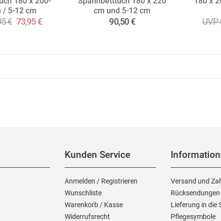
uch 180 x 200-
Spannbetttuch 180 x 220
180 x 2
 / 5-12 cm
cm und 5-12 cm
95 €
73,95 €
90,50 €
UVP 
Kunden Service
Informatio
Anmelden
/
Registrieren
Versand und Za
Wunschliste
Rücksendungen
Warenkorb
/
Kasse
Lieferung in die
Widerrufs­recht
Pflegesymbole