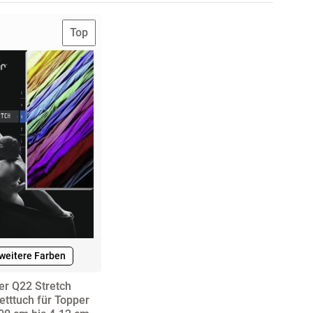
e
Top
raise
am
a
ler
ult
 weitere Farben
er Q22 Stretch
tttuch für Topper