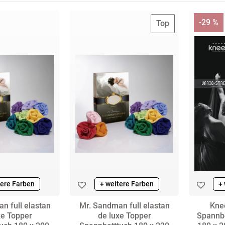
Cinderella
Pichler
Eskimo
Vers
-29 %
Top
Damai
PIP-
Fiep
Viva
Studio
Amsterd
DDDDD
Walr
Ross
Formesse
done
Wink
SchlafK
Irisette
tere Farben
+ weitere Farben
+
n full elastan
Mr. Sandman full elastan
Kne
xe Topper
de luxe Topper
Spannbe