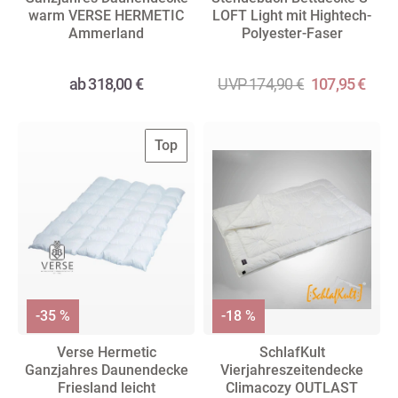
warm VERSE HERMETIC
LOFT Light mit Hightech-
Ammerland
Polyester-Faser
ab 318,00 €
UVP 174,90 €
107,95 €
Top
-35 %
-18 %
Verse Hermetic
SchlafKult
Ganzjahres Daunendecke
Vierjahreszeitendecke
Friesland leicht
Climacozy OUTLAST