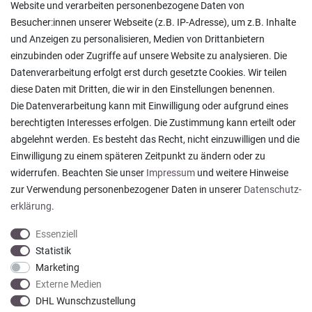
Rücksendungen
Website und verarbeiten personenbezogene Daten von
Lieferung in die Schweiz
Besucher:innen unserer Webseite (z.B. IP-Adresse), um z.B. Inhalte
Pflegesymbole
und Anzeigen zu personalisieren, Medien von Drittanbietern
Lagerverkauf
einzubinden oder Zugriffe auf unsere Website zu analysieren. Die
Ratgeber & News
Datenverarbeitung erfolgt erst durch gesetzte Cookies. Wir teilen
diese Daten mit Dritten, die wir in den Einstellungen benennen.
Die Datenverarbeitung kann mit Einwilligung oder aufgrund eines
berechtigten Interesses erfolgen. Die Zustimmung kann erteilt oder
abgelehnt werden. Es besteht das Recht, nicht einzuwilligen und die
Ein einfach toller Service - prompte Lieferung und
Einwilligung zu einem späteren Zeitpunkt zu ändern oder zu
sogar mit Pflegehinweis!
widerrufen. Beachten Sie unser
Impressum
und weitere Hinweise
Datum der Veröffentlichung: 05.08.2026
Datum der Kauferfahrung: 29.07.2026
zur Verwendung personenbezogener Daten in unserer
Daten­schutz­
erklärung
.
Essenziell
Statistik
Marketing
922 Bewertungen
Externe Medien
DHL Wunschzustellung