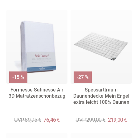
-15 %
-27 %
Formesse Satinesse Air
Spessarttraum
3D Matratzenschonbezug
Daunendecke Mein Engel
extra leicht 100% Daunen
UVP 89,95 €
76,46 €
UVP 299,00 €
219,00 €