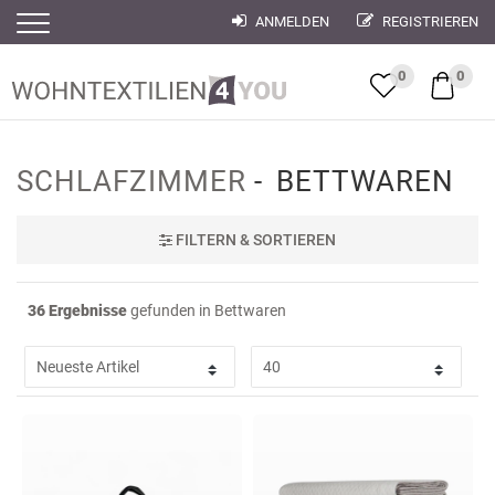
ANMELDEN
REGISTRIEREN
Filter
Filter
0
0
SCHLAFZIMMER
BETTWAREN
FILTER
N & SORTIEREN
36 Ergebnisse
gefunden in Bettwaren