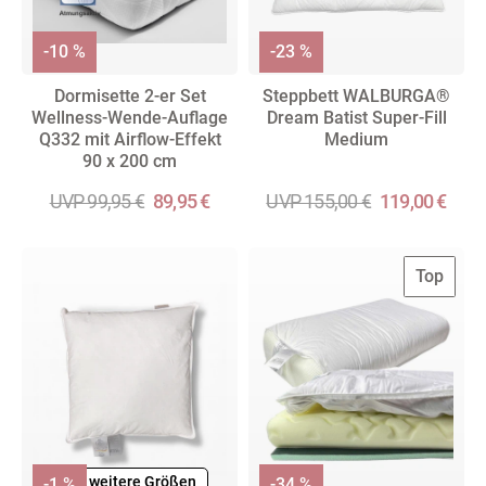
-10 %
-23 %
Dormisette 2-er Set
Steppbett WALBURGA®
Wellness-Wende-Auflage
Dream Batist Super-Fill
Q332 mit Airflow-Effekt
Medium
90 x 200 cm
UVP 99,95 €
89,95 €
UVP 155,00 €
119,00 €
Top
+ weitere Größen
-1 %
-34 %