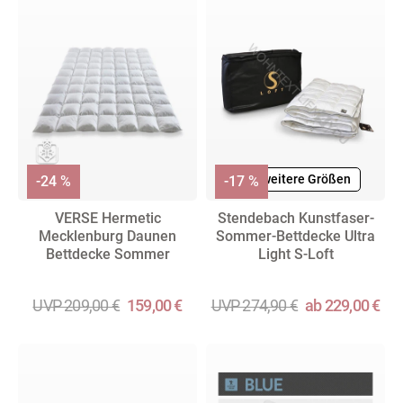
+ weitere Größen
-24 %
-17 %
VERSE Hermetic
Stendebach Kunstfaser-
Mecklenburg Daunen
Sommer-Bettdecke Ultra
Bettdecke Sommer
Light S-Loft
UVP 209,00 €
159,00 €
UVP 274,90 €
ab 229,00 €