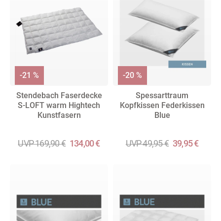
-21 %
-20 %
Stendebach Faserdecke
Spessarttraum
S-LOFT warm Hightech
Kopfkissen Federkissen
Kunstfasern
Blue
UVP 169,90 €
134,00 €
UVP 49,95 €
39,95 €