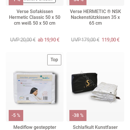
Verse Sofakissen
Verse HERMETIC ® NSK
Hermetic Classic 50 x 50
Nackenstützkissen 35 x
cm weiß 50 x 50 cm
65 cm
UVP 20,00 €
ab 19,90 €
UVP 179,00 €
119,00 €
Top
-5 %
-38 %
Mediflow gesteppter
Schlafkult Kunstfaser