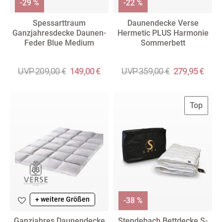
-29 %
-22 %
Spessarttraum
Daunendecke Verse
Ganzjahresdecke Daunen-
Hermetic PLUS Harmonie
Feder Blue Medium
Sommerbett
UVP 209,00 €
149,00 €
UVP 359,00 €
279,95 €
Top
+ weitere Größen
-38 %
Ganzjahres Daunendecke
Stendebach Bettdecke S-