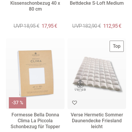
Kissenschonbezug 40 x
Bettdecke S-Loft Medium
80 cm
UVP 18,95 €
17,95 €
UVP 182,90 €
112,95 €
Top
-37 %
Formesse Bella Donna
Verse Hermetic Sommer
Clima La Piccola
Daunendecke Friesland
Schonbezug für Topper
leicht