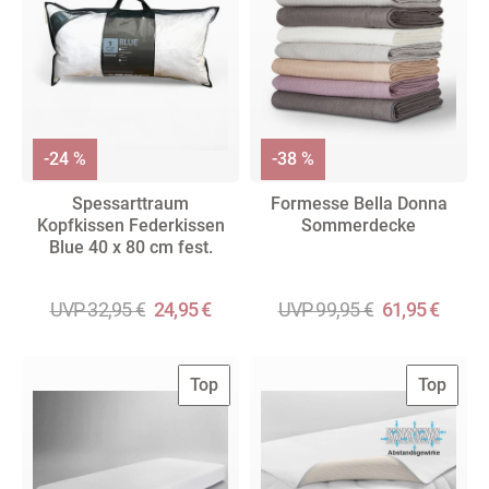
-24 %
-38 %
Spessarttraum
Formesse Bella Donna
Kopfkissen Federkissen
Sommerdecke
Blue 40 x 80 cm fest.
UVP 32,95 €
24,95 €
UVP 99,95 €
61,95 €
Top
Top