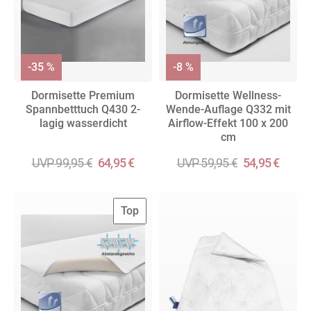
-35 %
-8 %
Dormisette Premium
Dormisette Wellness-
Spannbetttuch Q430 2-
Wende-Auflage Q332 mit
lagig wasserdicht
Airflow-Effekt 100 x 200
cm
UVP 99,95 €
64,95 €
UVP 59,95 €
54,95 €
Top