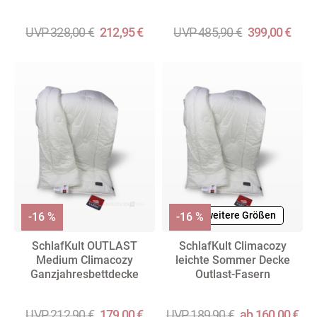
UVP 328,00 €
212,95 €
UVP 485,90 €
399,00 €
+ weitere Größen
-16 %
-16 %
SchlafKult OUTLAST
SchlafKult Climacozy
Medium Climacozy
leichte Sommer Decke
Ganzjahresbettdecke
Outlast-Fasern
UVP 212,90 €
179,00 €
UVP 189,90 €
ab 160,00 €