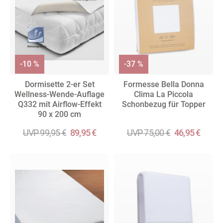
-10 %
-37 %
Dormisette 2-er Set
Formesse Bella Donna
Wellness-Wende-Auflage
Clima La Piccola
Q332 mit Airflow-Effekt
Schonbezug für Topper
90 x 200 cm
UVP 99,95 €
89,95 €
UVP 75,00 €
46,95 €