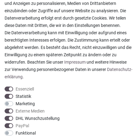
Pflegesymbole
und Anzeigen zu personalisieren, Medien von Drittanbietern
Lagerverkauf
einzubinden oder Zugriffe auf unsere Website zu analysieren. Die
Ratgeber & News
Datenverarbeitung erfolgt erst durch gesetzte Cookies. Wir teilen
diese Daten mit Dritten, die wir in den Einstellungen benennen.
Die Datenverarbeitung kann mit Einwilligung oder aufgrund eines
berechtigten Interesses erfolgen. Die Zustimmung kann erteilt oder
abgelehnt werden. Es besteht das Recht, nicht einzuwilligen und die
Alles wie beschrieben , sehr gute Qualität
Einwilligung zu einem späteren Zeitpunkt zu ändern oder zu
Rainer T., Rheine
widerrufen. Beachten Sie unser
Impressum
und weitere Hinweise
Datum der Veröffentlichung: 06.08.2026
Datum der Kauferfahrung: 27.07.2026
zur Verwendung personenbezogener Daten in unserer
Daten­schutz­
erklärung
.
Essenziell
Statistik
Marketing
922 Bewertungen
Externe Medien
DHL Wunschzustellung
PayPal
Funktional