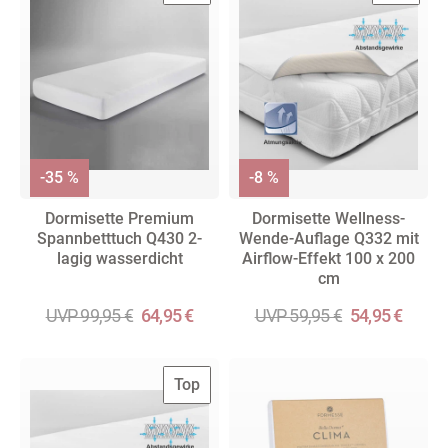
-35 %
-8 %
Dormisette Premium
Dormisette Wellness-
Spannbetttuch Q430 2-
Wende-Auflage Q332 mit
lagig wasserdicht
Airflow-Effekt 100 x 200
cm
UVP 99,95 €
64,95 €
UVP 59,95 €
54,95 €
Top