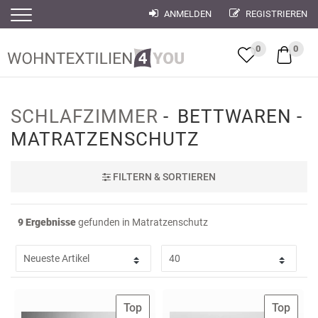
ANMELDEN
REGISTRIEREN
Filter
Filter
0
0
SCHLAFZIMMER
BETTWAREN
MATRATZENSCHUTZ
FILTER
N & SORTIEREN
9 Ergebnisse
gefunden in Matratzenschutz
Top
Top