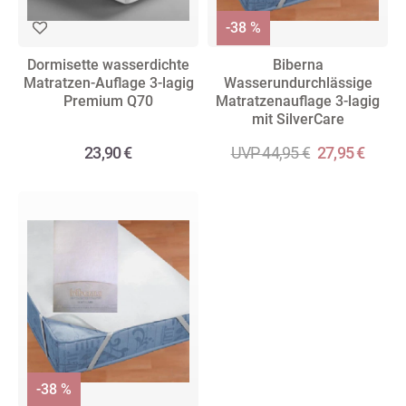
-38 %
Dormisette wasserdichte
Biberna
Matratzen-Auflage 3-lagig
Wasserundurchlässige
Premium Q70
Matratzenauflage 3-lagig
mit SilverCare
23,90 €
UVP 44,95 €
27,95 €
-38 %