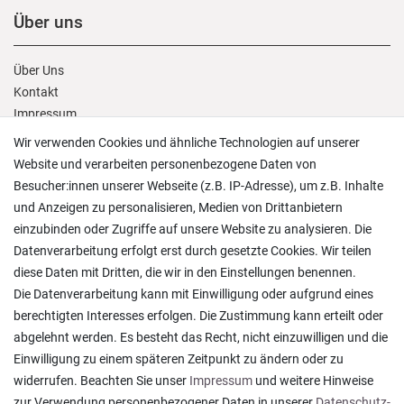
Über uns
Über Uns
Kontakt
Impressum
AGB
Wir verwenden Cookies und ähnliche Technologien auf unserer
Daten­schutz­erklärung
Website und verarbeiten personenbezogene Daten von
Besucher:innen unserer Webseite (z.B. IP-Adresse), um z.B. Inhalte
Kunden Service
und Anzeigen zu personalisieren, Medien von Drittanbietern
einzubinden oder Zugriffe auf unsere Website zu analysieren. Die
Datenverarbeitung erfolgt erst durch gesetzte Cookies. Wir teilen
Anmelden
/
Registrieren
diese Daten mit Dritten, die wir in den Einstellungen benennen.
Wunschliste
Die Datenverarbeitung kann mit Einwilligung oder aufgrund eines
Warenkorb
/
Kasse
berechtigten Interesses erfolgen. Die Zustimmung kann erteilt oder
Widerrufs­recht
abgelehnt werden. Es besteht das Recht, nicht einzuwilligen und die
Vertrag widerrufen
Einwilligung zu einem späteren Zeitpunkt zu ändern oder zu
widerrufen. Beachten Sie unser
Impressum
und weitere Hinweise
Informationen
zur Verwendung personenbezogener Daten in unserer
Daten­schutz­