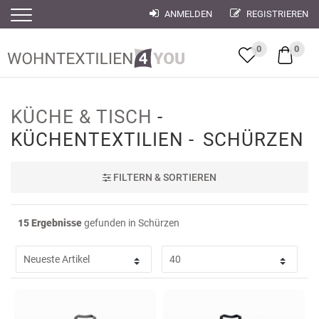
ANMELDEN
REGISTRIEREN
Filter
Filter
0
0
KÜCHE & TISCH
KÜCHENTEXTILIEN
SCHÜRZEN
FILTER
N & SORTIEREN
15 Ergebnisse
gefunden in Schürzen