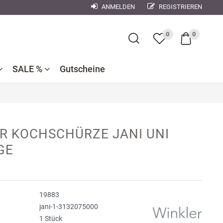
ANMELDEN
REGISTRIEREN
×
0
0
SALE %
Gutscheine
Bademantel
Bettwaren
Reduzierte
e
ner
Dekokissen
R KOCHSCHÜRZE JANI UNI
Badtextilien
Bettwäsche
nen
GE
se
Reduzierte
Bettlaken,
Küchentextilien
orse
Kinderbettwäsche
Spannbetttücher
Nachtwäsche
debach
Wohndecken
19883
ndman
jani-1-3132075000
1 Stück
n
r