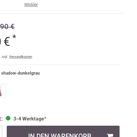
Winkler
e
90 €
raise
am
*
0 €
a
ler
. zzgl.
Versandkosten
ult
:
shadow-dunkelgrau
3-4 Werktage*
IN DEN WARENKORB