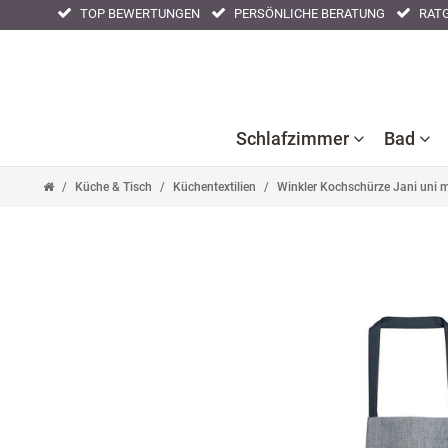
TOP BEWERTUNGEN
PERSÖNLICHE BERATUNG
RATG
Schlafzimmer
Bad
Küche & Tisch
Küchentextilien
Winkler Kochschürze Jani uni 
Ba
B
Bettlaken
Kissenbezüge
Nackenstützkissen
Acc
F
Bettwaren
Nachtwäsche
Tagesdecken
Ba
Bettwäsche