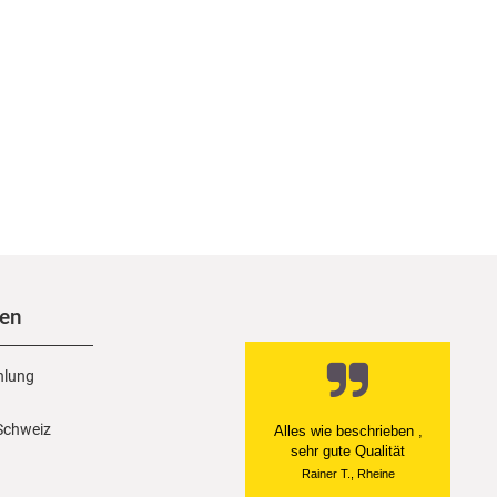
nen
hlung
 Schweiz
Ein einfach toller Service
- prompte Lieferung und
sogar mit Pflegehinweis!