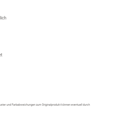
lich
et
 Muster und Farbabweichungen zum Originalprodukt können eventuell durch