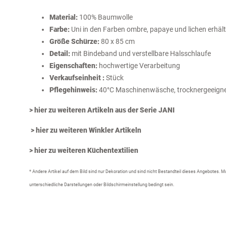
Material:
100% Baumwolle
Farbe:
Uni in den Farben ombre, papaye und lichen erhält
Größe Schürze:
80 x 85 cm
Detail:
mit Bindeband und verstellbare Halsschlaufe
Eigenschaften:
hochwertige Verarbeitung
Verkaufseinheit :
Stück
Pflegehinweis:
40°C Maschinenwäsche, trocknergeeign
> hier zu weiteren Artikeln aus der Serie JANI
> hier zu weiteren Winkler Artikeln
> hier zu weiteren Küchentextilien
* Andere Artikel auf dem Bild sind nur Dekoration und sind nicht Bestandteil dieses Angebotes.
unterschiedliche Darstellungen oder Bildschirmeinstellung bedingt sein.