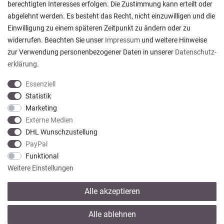
berechtigten Interesses erfolgen. Die Zustimmung kann erteilt oder
abgelehnt werden. Es besteht das Recht, nicht einzuwilligen und die
Alles wie beschrieben , sehr gute Qualität
Einwilligung zu einem späteren Zeitpunkt zu ändern oder zu
Rainer T., Rheine
widerrufen. Beachten Sie unser
Impressum
und weitere Hinweise
Datum der Veröffentlichung: 06.08.2026
Datum der Kauferfahrung: 27.07.2026
zur Verwendung personenbezogener Daten in unserer
Daten­schutz­
erklärung
.
Essenziell
Statistik
Marketing
922 Bewertungen
Externe Medien
DHL Wunschzustellung
PayPal
Funktional
Weitere Einstellungen
Alle akzeptieren
* Alle Preise verstehen sich inkl. gesetzl. MwSt. zzgl.
Versandkosten
Alle ablehnen