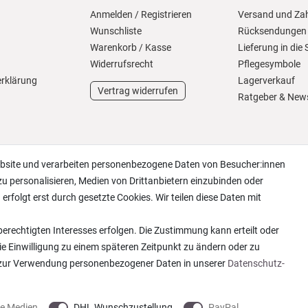
Anmelden
/
Registrieren
Versand und Za
Wunschliste
Rücksendungen
Warenkorb
/
Kasse
Lieferung in die
Widerrufs­recht
Pflegesymbole
erklärung
Lagerverkauf
Vertrag widerrufen
Ratgeber & New
ebsite und verarbeiten personenbezogene Daten von Besucher:innen
zu personalisieren, Medien von Drittanbietern einzubinden oder
erfolgt erst durch gesetzte Cookies. Wir teilen diese Daten mit
erechtigten Interesses erfolgen. Die Zustimmung kann erteilt oder
ie Einwilligung zu einem späteren Zeitpunkt zu ändern oder zu
 zur Verwendung personenbezogener Daten in unserer
Daten­schutz­
ne Medien
DHL Wunschzustellung
PayPal