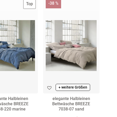
-38 %
Top
e
raise
am
a
ler
ult
+ weitere Größen
ante Halbleinen
elegante Halbleinen
wäsche BREEZE
Bettwäsche BREEZE
8-220 marine
7038-07 sand