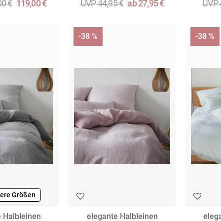
00 €
119,00 €
UVP 44,95 €
ab 27,95 €
UVP 
-38 %
-38 %
tere Größen
 Halbleinen
elegante Halbleinen
eleg