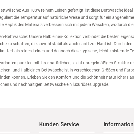
ettwäsche: Aus 100% reinem Leinen gefertigt, ist diese Bettwäsche idea
eguliert die Temperatur auf natürliche Weise und sorgt für ein angenehme
he Haptik des Materials verbessern sich mit jedem Waschen, wodurch die 
en-Bettwäsche: Unsere Halbleinen-Kollektion verbindet die besten Eigen
he zu schaffen, die sowohl stabil als auch sanft zur Haut ist. Durch den M
knittert als reines Leinen und dennoch diese typische, leicht knisternde
varianten punkten mit ihrer natürlichen, leicht unregelmäßigen Struktur 
Leinen- und Halbleinen-Bettwäsche ist in verschiedenen Größen und Farben 
inden können. Erleben Sie den Komfort und die Schönheit natürlicher Fas
chen und nachhaltigen Bettwäsche ein luxuriöses Upgrade.
Kunden Service
Informatio