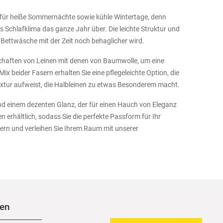
l für heiße Sommernächte sowie kühle Wintertage, denn
s Schlafklima das ganze Jahr über. Die leichte Struktur und
Bettwäsche mit der Zeit noch behaglicher wird.
schaften von Leinen mit denen von Baumwolle, um eine
ix beider Fasern erhalten Sie eine pflegeleichte Option, die
 Textur aufweist, die Halbleinen zu etwas Besonderem macht.
und einem dezenten Glanz, der für einen Hauch von Eleganz
erhältlich, sodass Sie die perfekte Passform für Ihr
ern und verleihen Sie Ihrem Raum mit unserer
nen