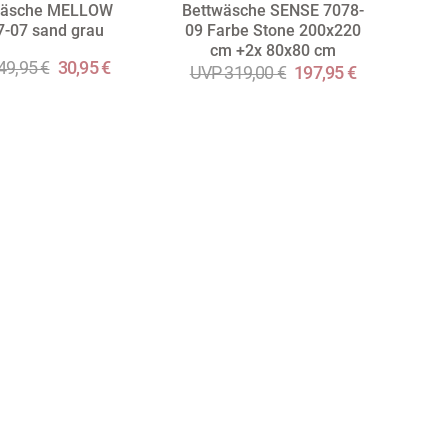
wäsche MELLOW
Bettwäsche SENSE 7078-
7-07 sand grau
09 Farbe Stone 200x220
cm +2x 80x80 cm
49,95 €
30,95 €
UVP 319,00 €
197,95 €