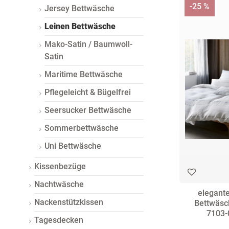
-25 %
Jersey Bettwäsche
Leinen Bettwäsche
Mako-Satin / Baumwoll-
Satin
Maritime Bettwäsche
Pflegeleicht & Bügelfrei
Seersucker Bettwäsche
Sommerbettwäsche
Uni Bettwäsche
Kissenbezüge
Nachtwäsche
elegante
Nackenstützkissen
Bettwäs
7103-0
Tagesdecken