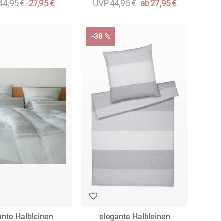
44,95 €
27,95 €
UVP 44,95 €
ab 27,95 €
-38 %
ante Halbleinen
elegante Halbleinen