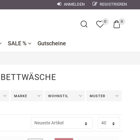
ANMELDEN
REGISTRIEREN
×
0
0
SALE %
Gutscheine
Bademantel
Bettwaren
Reduzierte
 BETTWÄSCHE
e
ner
Dekokissen
Badtextilien
Bettwäsche
nen
se
Reduzierte
MARKE
WOHNSTIL
MUSTER
Bettlaken,
Küchentextilien
orse
Kinderbettwäsche
Spannbetttücher
Nachtwäsche
debach
Wohndecken
ndman
n
r