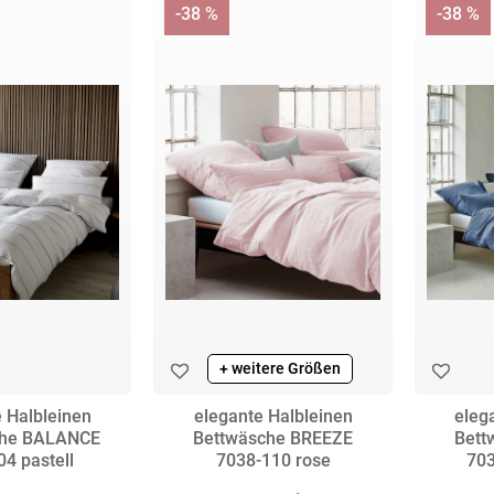
-38 %
-38 %
Cinderella
Pichler
Eskimo
Vers
Damai
PIP-
Fiep
Viva
Studio
Amsterd
DDDDD
Walr
Ross
Formesse
done
Wink
SchlafK
Irisette
+ weitere Größen
 Halbleinen
elegante Halbleinen
eleg
che BALANCE
Bettwäsche BREEZE
Bett
4 pastell
7038-110 rose
703