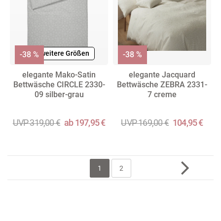
+ weitere Größen
-38 %
-38 %
elegante Mako-Satin
elegante Jacquard
Bettwäsche CIRCLE 2330-
Bettwäsche ZEBRA 2331-
09 silber-grau
7 creme
UVP 319,00 €
ab 197,95 €
UVP 169,00 €
104,95 €
1
2