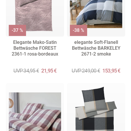
-37 %
-38 %
Elegante Mako-Satin
elegante Soft-Flanell
Bettwäsche FOREST
Bettwäsche BARKELEY
2361-1 rosa-bordeaux
2671-2 smoke
UVP 34,95 €
21,95 €
UVP 249,00 €
153,95 €