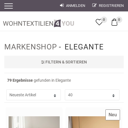
ANMELDEN
REGISTRIEREN
Filter
Filter
0
0
MARKENSHOP
ELEGANTE
FILTER
N & SORTIEREN
79 Ergebnisse
gefunden in Elegante
Neu