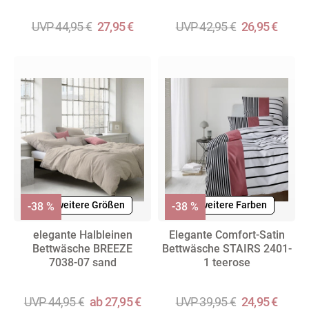
UVP 44,95 €
27,95 €
UVP 42,95 €
26,95 €
+ weitere Größen
+ weitere Farben
-38 %
-38 %
elegante Halbleinen
Elegante Comfort-Satin
Bettwäsche BREEZE
Bettwäsche STAIRS 2401-
7038-07 sand
1 teerose
UVP 44,95 €
ab 27,95 €
UVP 39,95 €
24,95 €