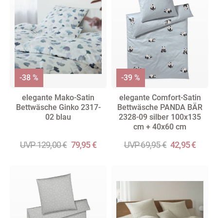
-38 %
-39 %
elegante Mako-Satin
elegante Comfort-Satin
Bettwäsche Ginko 2317-
Bettwäsche PANDA BÄR
02 blau
2328-09 silber 100x135
cm + 40x60 cm
UVP 129,00 €
79,95 €
UVP 69,95 €
42,95 €