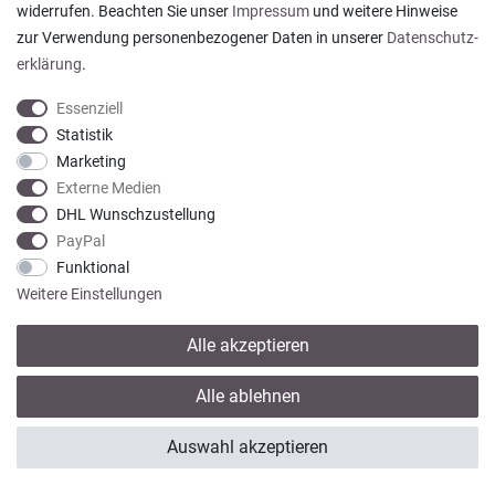
widerrufen. Beachten Sie unser
Impressum
und weitere Hinweise
Datum der Veröffentlichung: 05.08.2026
Datum der Kauferfahrung: 29.07.2026
zur Verwendung personenbezogener Daten in unserer
Daten­schutz­
erklärung
.
Essenziell
Statistik
Marketing
922 Bewertungen
Externe Medien
DHL Wunschzustellung
PayPal
Funktional
Weitere Einstellungen
Alle akzeptieren
* Alle Preise verstehen sich inkl. gesetzl. MwSt. zzgl.
Versandkosten
Alle ablehnen
© copyright 2013-2026 Wohntextilien4You GmbH / Alle Rechte vorbehalten /
Auswahl akzeptieren
Realisation
colornativ /