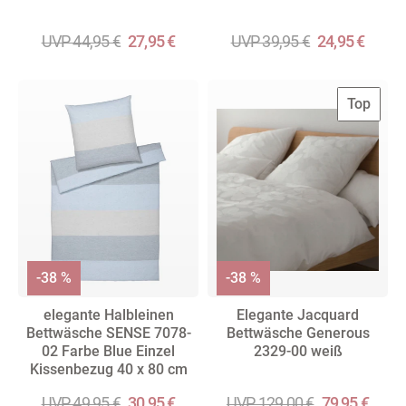
UVP 44,95 €
27,95 €
UVP 39,95 €
24,95 €
Top
-38 %
-38 %
elegante Halbleinen
Elegante Jacquard
Bettwäsche SENSE 7078-
Bettwäsche Generous
02 Farbe Blue Einzel
2329-00 weiß
Kissenbezug 40 x 80 cm
UVP 49,95 €
30,95 €
UVP 129,00 €
79,95 €