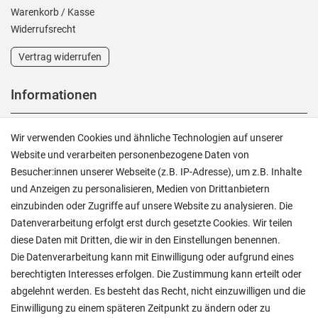
Warenkorb
/
Kasse
Widerrufs­recht
Vertrag widerrufen
Informationen
Versand und Zahlung
Wir verwenden Cookies und ähnliche Technologien auf unserer
Rücksendungen
Website und verarbeiten personenbezogene Daten von
Lieferung in die Schweiz
Besucher:innen unserer Webseite (z.B. IP-Adresse), um z.B. Inhalte
Pflegesymbole
und Anzeigen zu personalisieren, Medien von Drittanbietern
Lagerverkauf
einzubinden oder Zugriffe auf unsere Website zu analysieren. Die
Ratgeber & News
Datenverarbeitung erfolgt erst durch gesetzte Cookies. Wir teilen
diese Daten mit Dritten, die wir in den Einstellungen benennen.
Die Datenverarbeitung kann mit Einwilligung oder aufgrund eines
berechtigten Interesses erfolgen. Die Zustimmung kann erteilt oder
abgelehnt werden. Es besteht das Recht, nicht einzuwilligen und die
Ein einfach toller Service - prompte Lieferung und
Einwilligung zu einem späteren Zeitpunkt zu ändern oder zu
sogar mit Pflegehinweis!