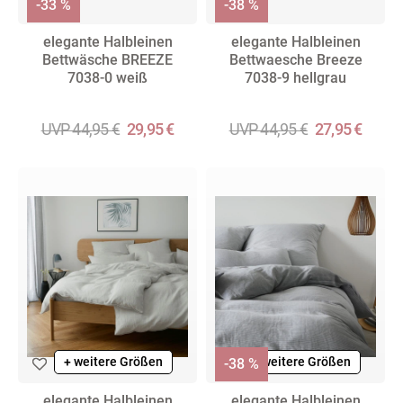
-33 %
-38 %
elegante Halbleinen
elegante Halbleinen
Bettwäsche BREEZE
Bettwaesche Breeze
7038-0 weiß
7038-9 hellgrau
UVP 44,95 €
29,95 €
UVP 44,95 €
27,95 €
+ weitere Größen
+ weitere Größen
-38 %
elegante Halbleinen
elegante Halbleinen