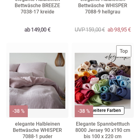
Bettwäsche BREEZE
Bettwäsche WHISPER
7038-17 kreide
7088-9 hellgrau
ab 149,00 €
UVP 159,00 €
ab 98,95 €
Top
+ weitere Farben
-38 %
-38 %
elegante Halbleinen
Elegante Spannbetttuch
Bettwäsche WHISPER
8000 Jersey 90 x190 cm
7088-1 puder
bis 100 x 220 cm