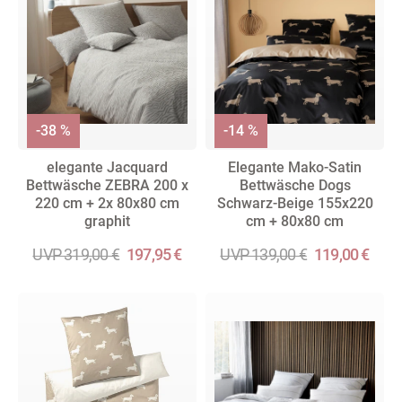
-38 %
-14 %
elegante Jacquard
Elegante Mako-Satin
Bettwäsche ZEBRA 200 x
Bettwäsche Dogs
220 cm + 2x 80x80 cm
Schwarz-Beige 155x220
graphit
cm + 80x80 cm
UVP 319,00 €
197,95 €
UVP 139,00 €
119,00 €