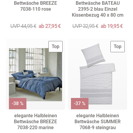
Bettwäsche BREEZE
Bettwäsche BATEAU
7038-110 rose
2395-2 blau Einzel
Kissenbezug 40 x 80 cm
UVP 44,95 €
ab 27,95 €
UVP 32,95 €
ab 19,95 €
Top
Top
-38 %
-37 %
elegante Halbleinen
elegante Halbleinen
Bettwäsche BREEZE
Bettwäsche SUMMER
7038-220 marine
7068-9 steingrau