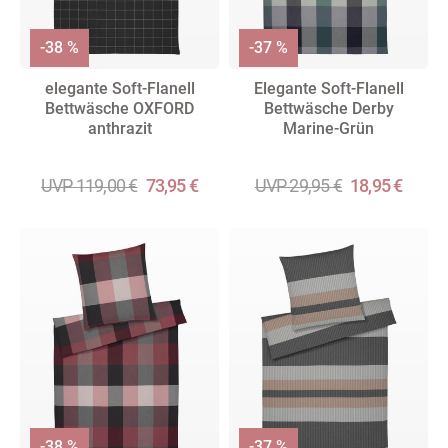
-38 %
-37 %
elegante Soft-Flanell
Elegante Soft-Flanell
Bettwäsche OXFORD
Bettwäsche Derby
anthrazit
Marine-Grün
UVP 119,00 €
73,95 €
UVP 29,95 €
18,95 €
-38 %
-37 %