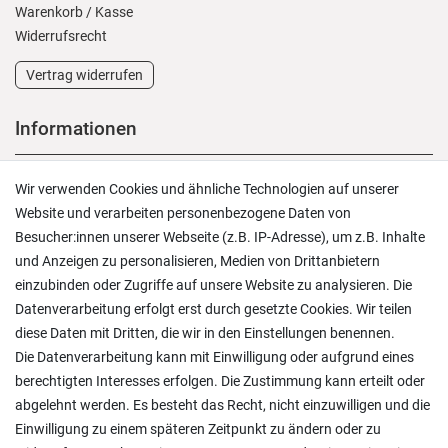
Warenkorb
/
Kasse
Widerrufs­recht
Vertrag widerrufen
Informationen
Versand und Zahlung
Wir verwenden Cookies und ähnliche Technologien auf unserer
Rücksendungen
Website und verarbeiten personenbezogene Daten von
Lieferung in die Schweiz
Besucher:innen unserer Webseite (z.B. IP-Adresse), um z.B. Inhalte
Pflegesymbole
und Anzeigen zu personalisieren, Medien von Drittanbietern
Lagerverkauf
einzubinden oder Zugriffe auf unsere Website zu analysieren. Die
Ratgeber & News
Datenverarbeitung erfolgt erst durch gesetzte Cookies. Wir teilen
diese Daten mit Dritten, die wir in den Einstellungen benennen.
Die Datenverarbeitung kann mit Einwilligung oder aufgrund eines
berechtigten Interesses erfolgen. Die Zustimmung kann erteilt oder
abgelehnt werden. Es besteht das Recht, nicht einzuwilligen und die
Ein einfach toller Service - prompte Lieferung und
Einwilligung zu einem späteren Zeitpunkt zu ändern oder zu
sogar mit Pflegehinweis!