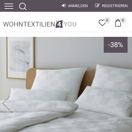
ANMELDEN
REGISTRIEREN
0
0
-
38
%