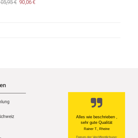
05,95 €
90,06 €
nen
hlung
 Schweiz
Alles wie beschrieben ,
sehr gute Qualität
Rainer T., Rheine
Datum der Veröffentlichung: