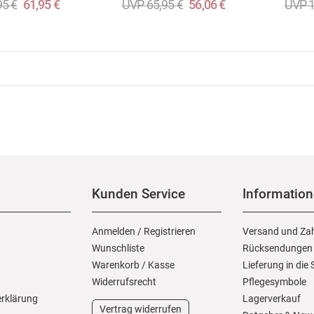
95 €
61,95 €
UVP 65,95 €
56,06 €
UVP 1
Kunden Service
Informatio
Anmelden
/
Registrieren
Versand und Za
Wunschliste
Rücksendungen
Warenkorb
/
Kasse
Lieferung in die
Widerrufs­recht
Pflegesymbole
erklärung
Lagerverkauf
Vertrag widerrufen