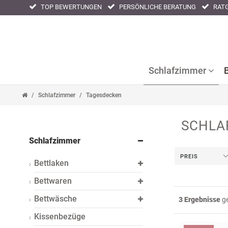
TOP BEWERTUNGEN
PERSÖNLICHE BERATUNG
RATG
Filter
Filter
Schlafzimmer
Schlafzimmer
Tagesdecken
SCHLA
Bettlaken
Kissenbezüge
Nackenstüt
Schlafzimmer
Bettwaren
Nachtwäsche
Tagesdeck
PREIS
Bettlaken
Bettwäsche
Bettwaren
Bettwäsche
3 Ergebnisse
ge
Kissenbezüge