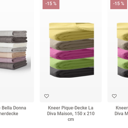
-15 %
-15 %
Cind
E
Dam
Fi
A
DDD
F
don
Ir
 Bella Donna
Kneer Pique-Decke La
Kneer
erdecke
Diva Maison, 150 x 210
Diva M
cm