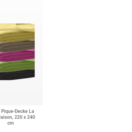
erella
Pichler
skimo
Verse
ai
PIP-
ep
Vivaraise
Studio
msterdam
DD
Walra
Ross
ormesse
e
Winkler
SchlafKult
isette
 Pique-Decke La
aison, 220 x 240
cm