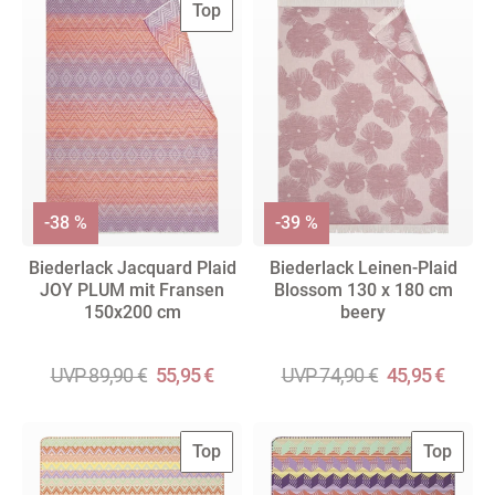
Top
-38 %
-39 %
Biederlack Jacquard Plaid
Biederlack Leinen-Plaid
JOY PLUM mit Fransen
Blossom 130 x 180 cm
150x200 cm
beery
UVP 89,90 €
55,95 €
UVP 74,90 €
45,95 €
Top
Top