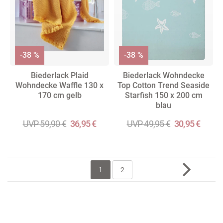
-38 %
-38 %
Biederlack Plaid
Biederlack Wohndecke
Wohndecke Waffle 130 x
Top Cotton Trend Seaside
170 cm gelb
Starfish 150 x 200 cm
blau
UVP 59,90 €
36,95 €
UVP 49,95 €
30,95 €
1
2