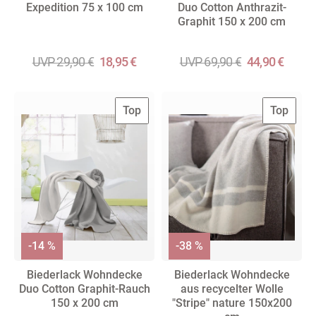
Expedition 75 x 100 cm
Duo Cotton Anthrazit-
Graphit 150 x 200 cm
UVP 29,90 €
18,95 €
UVP 69,90 €
44,90 €
Top
Top
-14 %
-38 %
Biederlack Wohndecke
Biederlack Wohndecke
Duo Cotton Graphit-Rauch
aus recycelter Wolle
150 x 200 cm
"Stripe" nature 150x200