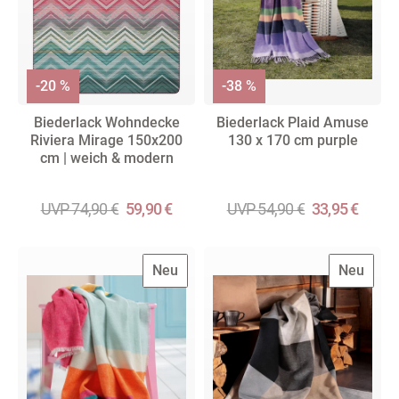
-20 %
-38 %
Biederlack Wohndecke
Biederlack Plaid Amuse
Riviera Mirage 150x200
130 x 170 cm purple
cm | weich & modern
UVP 74,90 €
59,90 €
UVP 54,90 €
33,95 €
Neu
Neu