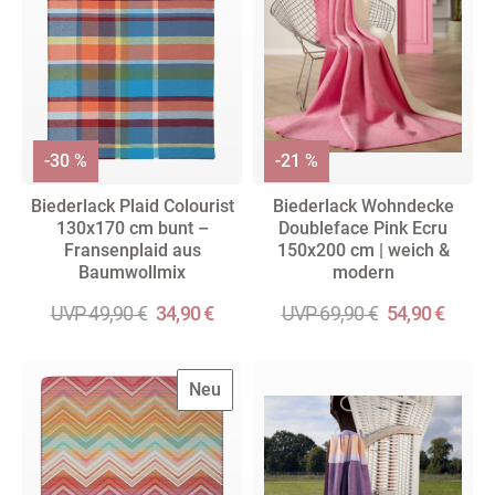
-30 %
-21 %
Biederlack Plaid Colourist
Biederlack Wohndecke
130x170 cm bunt –
Doubleface Pink Ecru
Fransenplaid aus
150x200 cm | weich &
Baumwollmix
modern
UVP 49,90 €
34,90 €
UVP 69,90 €
54,90 €
Neu