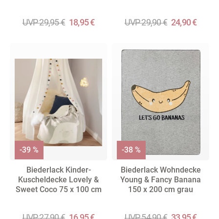
UVP 29,95 €
18,95 €
UVP 29,90 €
24,90 €
-39 %
-38 %
Biederlack Kinder-
Biederlack Wohndecke
Kuscheldecke Lovely &
Young & Fancy Banana
Sweet Coco 75 x 100 cm
150 x 200 cm grau
UVP 27,90 €
16,95 €
UVP 54,90 €
33,95 €