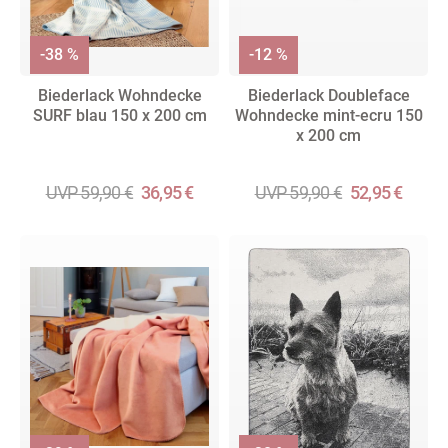
-38 %
-12 %
Biederlack Wohndecke
Biederlack Doubleface
SURF blau 150 x 200 cm
Wohndecke mint-ecru 150
x 200 cm
UVP 59,90 €
36,95 €
UVP 59,90 €
52,95 €