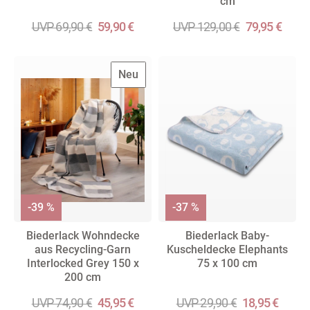
cm
UVP 69,90 €
59,90 €
UVP 129,00 €
79,95 €
Neu
-39 %
-37 %
Biederlack Wohndecke
Biederlack Baby-
aus Recycling-Garn
Kuscheldecke Elephants
Interlocked Grey 150 x
75 x 100 cm
200 cm
UVP 74,90 €
45,95 €
UVP 29,90 €
18,95 €