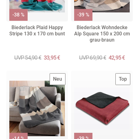
-38 %
-39 %
Biederlack Plaid Happy
Biederlack Wohndecke
Stripe 130 x 170 cm bunt
Alp Square 150 x 200 cm
grau-braun
UVP 54,90 €
33,95 €
UVP 69,90 €
42,95 €
Neu
Top
-14 %
-39 %