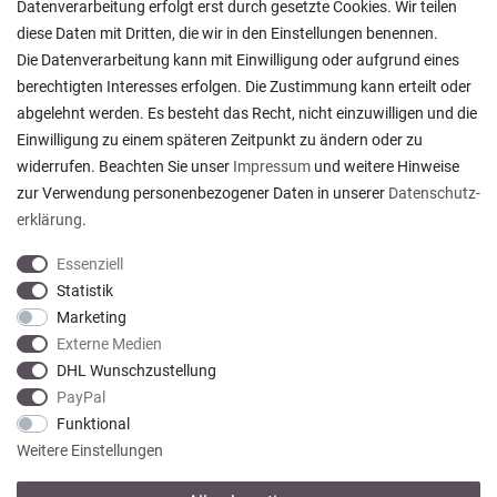
Datenverarbeitung erfolgt erst durch gesetzte Cookies. Wir teilen
diese Daten mit Dritten, die wir in den Einstellungen benennen.
Die Datenverarbeitung kann mit Einwilligung oder aufgrund eines
berechtigten Interesses erfolgen. Die Zustimmung kann erteilt oder
abgelehnt werden. Es besteht das Recht, nicht einzuwilligen und die
Ein einfach toller Service - prompte Lieferung und
Einwilligung zu einem späteren Zeitpunkt zu ändern oder zu
sogar mit Pflegehinweis!
widerrufen. Beachten Sie unser
Impressum
und weitere Hinweise
Datum der Veröffentlichung: 05.08.2026
Datum der Kauferfahrung: 29.07.2026
zur Verwendung personenbezogener Daten in unserer
Daten­schutz­
erklärung
.
Essenziell
Statistik
Marketing
922 Bewertungen
Externe Medien
DHL Wunschzustellung
PayPal
Funktional
Weitere Einstellungen