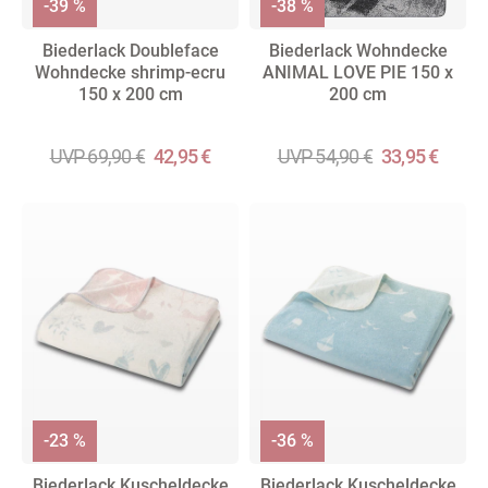
-39 %
-38 %
Biederlack Doubleface
Biederlack Wohndecke
Wohndecke shrimp-ecru
ANIMAL LOVE PIE 150 x
150 x 200 cm
200 cm
UVP 69,90 €
42,95 €
UVP 54,90 €
33,95 €
-23 %
-36 %
Biederlack Kuscheldecke
Biederlack Kuscheldecke