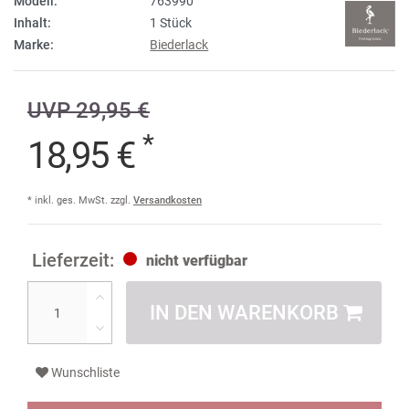
Modell:
763990
Inhalt:
1 Stück
Marke:
Biederlack
UVP 29,95 €
*
18,95 €
* inkl. ges. MwSt. zzgl.
Versandkosten
nicht verfügbar
IN DEN WARENKORB
Wunschliste