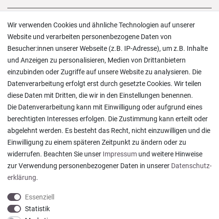
Versand und Zahlung
Wir verwenden Cookies und ähnliche Technologien auf unserer
Rücksendungen
Website und verarbeiten personenbezogene Daten von
Lieferung in die Schweiz
Besucher:innen unserer Webseite (z.B. IP-Adresse), um z.B. Inhalte
Pflegesymbole
und Anzeigen zu personalisieren, Medien von Drittanbietern
Lagerverkauf
einzubinden oder Zugriffe auf unsere Website zu analysieren. Die
Ratgeber & News
Datenverarbeitung erfolgt erst durch gesetzte Cookies. Wir teilen
diese Daten mit Dritten, die wir in den Einstellungen benennen.
Die Datenverarbeitung kann mit Einwilligung oder aufgrund eines
berechtigten Interesses erfolgen. Die Zustimmung kann erteilt oder
abgelehnt werden. Es besteht das Recht, nicht einzuwilligen und die
Alles wie beschrieben , sehr gute Qualität
Einwilligung zu einem späteren Zeitpunkt zu ändern oder zu
Rainer T., Rheine
widerrufen. Beachten Sie unser
Impressum
und weitere Hinweise
Datum der Veröffentlichung: 06.08.2026
Datum der Kauferfahrung: 27.07.2026
zur Verwendung personenbezogener Daten in unserer
Daten­schutz­
erklärung
.
Essenziell
Statistik