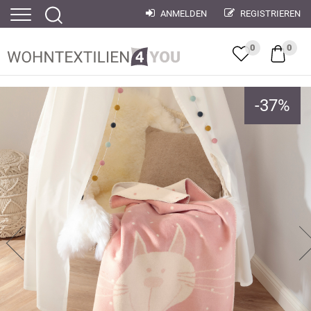
ANMELDEN
REGISTRIEREN
0
0
-
37
%