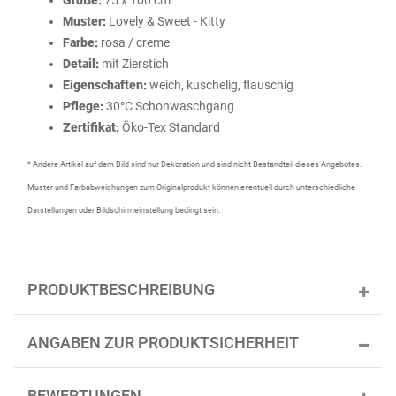
Größe:
75 x 100 cm
Muster:
Lovely & Sweet - Kitty
Farbe:
rosa / creme
Detail:
mit Zierstich
Eigenschaften:
weich, kuschelig, flauschig
Pflege:
30°C Schonwaschgang
Zertifikat:
Öko-Tex Standard
* Andere Artikel auf dem Bild sind nur Dekoration und sind nicht Bestandteil dieses Angebotes.
Muster und Farbabweichungen zum Originalprodukt können eventuell durch unterschiedliche
Darstellungen oder Bildschirmeinstellung bedingt sein.
PRODUKTBESCHREIBUNG
ANGABEN ZUR PRODUKTSICHERHEIT