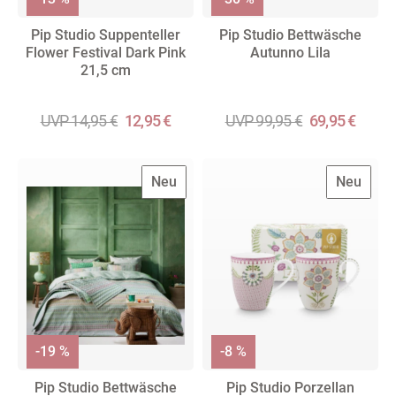
Pip Studio Suppenteller
Pip Studio Bettwäsche
Flower Festival Dark Pink
Autunno Lila
21,5 cm
UVP 14,95 €
12,95 €
UVP 99,95 €
69,95 €
Neu
Neu
-19 %
-8 %
Pip Studio Bettwäsche
Pip Studio Porzellan