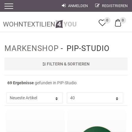
ANMELDEN
REGISTRIEREN
Filter
Filter
0
0
MARKENSHOP
PIP-STUDIO
FILTER
N & SORTIEREN
69 Ergebnisse
gefunden in PIP-Studio