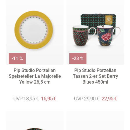
-11 %
-23 %
Pip Studio Porzellan
Pip Studio Porzellan
Speiseteller La Majorelle
Tassen 2-er Set Berry
Yellow 26,5 cm
Blues 450ml
UVP 18,95 €
16,95 €
UVP 29,90 €
22,95 €