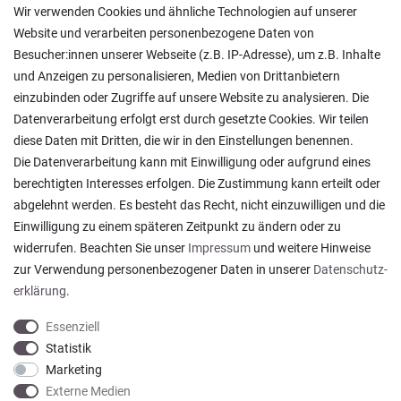
Versand und Zahlung
Wir verwenden Cookies und ähnliche Technologien auf unserer
Rücksendungen
Website und verarbeiten personenbezogene Daten von
Lieferung in die Schweiz
Besucher:innen unserer Webseite (z.B. IP-Adresse), um z.B. Inhalte
Pflegesymbole
und Anzeigen zu personalisieren, Medien von Drittanbietern
Lagerverkauf
einzubinden oder Zugriffe auf unsere Website zu analysieren. Die
Ratgeber & News
Datenverarbeitung erfolgt erst durch gesetzte Cookies. Wir teilen
diese Daten mit Dritten, die wir in den Einstellungen benennen.
Die Datenverarbeitung kann mit Einwilligung oder aufgrund eines
berechtigten Interesses erfolgen. Die Zustimmung kann erteilt oder
abgelehnt werden. Es besteht das Recht, nicht einzuwilligen und die
Ein einfach toller Service - prompte Lieferung und
Einwilligung zu einem späteren Zeitpunkt zu ändern oder zu
sogar mit Pflegehinweis!
widerrufen. Beachten Sie unser
Impressum
und weitere Hinweise
Datum der Veröffentlichung: 05.08.2026
Datum der Kauferfahrung: 29.07.2026
zur Verwendung personenbezogener Daten in unserer
Daten­schutz­
erklärung
.
Essenziell
Statistik
Marketing
922 Bewertungen
Externe Medien