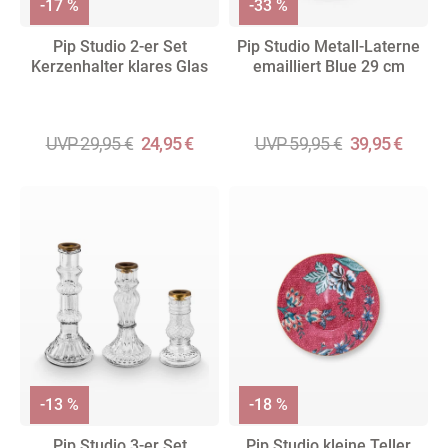
-17 %
-33 %
Pip Studio 2-er Set
Pip Studio Metall-Laterne
Kerzenhalter klares Glas
emailliert Blue 29 cm
UVP 29,95 €
24,95 €
UVP 59,95 €
39,95 €
-13 %
-18 %
Pip Studio 3-er Set
Pip Studio kleine Teller