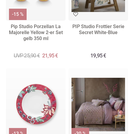
-15 %
Pip Studio Porzellan La
PIP Studio Frottier Serie
Majorelle Yellow 2-er Set
Secret White-Blue
gelb 350 ml
UVP 25,90 €
21,95 €
19,95 €
-13 %
-30 %