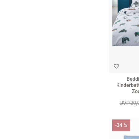
Bedd
Kinderbet
Zoo
UVP 39,
-34 %