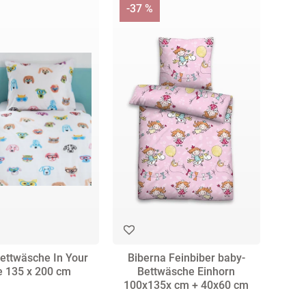
-37 %
erella
Pichler
skimo
Verse
ai
PIP-
ep
Vivaraise
Studio
msterdam
DD
Walra
Ross
ormesse
e
Winkler
SchlafKult
isette
ettwäsche In Your
Biberna Feinbiber baby-
e 135 x 200 cm
Bettwäsche Einhorn
100x135x cm + 40x60 cm