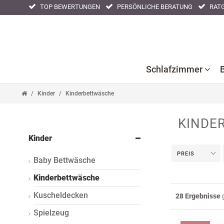
TOP BEWERTUNGEN
PERSÖNLICHE BERATUNG
RATG
Filter
Filter
Schlafzimmer
Kinder
Kinderbettwäsche
KINDE
Bettlaken
Kissenbezüge
Nackenstüt
Kinder
Bettwaren
Nachtwäsche
Tagesdeck
PREIS
Baby Bettwäsche
Bettwäsche
Kinderbettwäsche
Kuscheldecken
28 Ergebnisse
g
Spielzeug