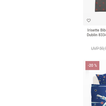
Irisette B
Dublin 8334
UVP 59,
-20 %