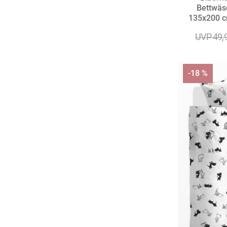
Bettwäs
135x200 c
UVP 49,
-18 %