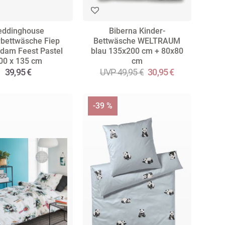
eddinghouse
Biberna Kinder-
rbettwäsche Fiep
Bettwäsche WELTRAUM
dam Feest Pastel
blau 135x200 cm + 80x80
00 x 135 cm
cm
39,95 €
UVP 49,95 €
30,95 €
-39 %