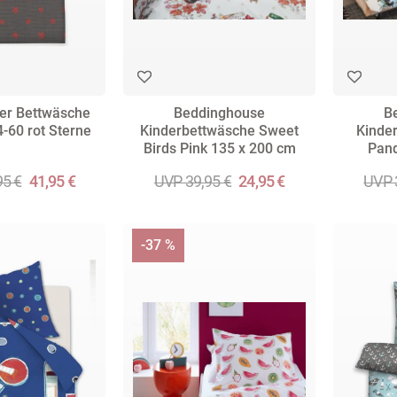
iber Bettwäsche
Beddinghouse
B
-60 rot Sterne
Kinderbettwäsche Sweet
Kinde
Birds Pink 135 x 200 cm
Pand
95 €
41,95 €
UVP 39,95 €
24,95 €
UVP 
-37 %