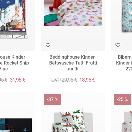
ouse Kinder-
Beddinghouse Kinder-
Bibern
e Rocket Ship
Bettwäsche Tutti Frutti
Kinder
Blue
multi
222
95 €
31,96 €
UVP 29,95 €
18,95 €
-37 %
-25 %