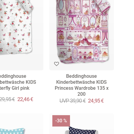
eddinghouse
Beddinghouse
bettwäsche KIDS
Kinderbettwäsche KIDS
terfly Girl pink
Princess Wardrobe 135 x
200
29,95 €
22,46 €
UVP 39,90 €
24,95 €
-30 %