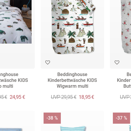
inghouse
Beddinghouse
B
twäsche KIDS
Kinderbettwäsche KIDS
Kinder
 multi
Wigwarm multi
But
95 €
24,95 €
UVP 29,95 €
18,95 €
UVP 
-38 %
-37 %