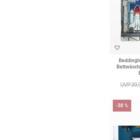
Beddingh
Bettwäsch
UVP 39,
-38 %