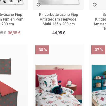
twäsche Fiep
Kinderbettwäsche Fiep
B
m Pim en Pom
Amsterdam Fiepvogel
Kinde
x 200 cm
Multi 135 x 200 cm
Amster
1
95 €
36,95 €
44,95 €
-38 %
-37 %