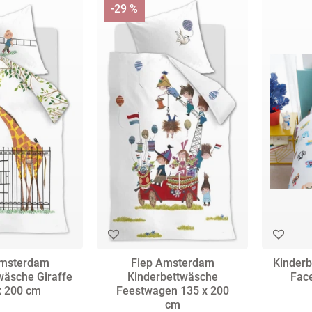
-29 %
Cind
E
Dam
Fi
A
DDD
F
don
Ir
Amsterdam
Fiep Amsterdam
Kinderb
wäsche Giraffe
Kinderbettwäsche
Fac
x 200 cm
Feestwagen 135 x 200
cm