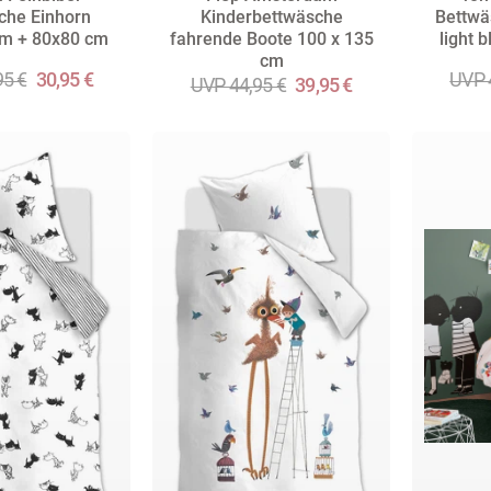
che Einhorn
Kinderbettwäsche
Bettwä
m + 80x80 cm
fahrende Boote 100 x 135
light 
cm
95 €
30,95 €
UVP 
UVP 44,95 €
39,95 €