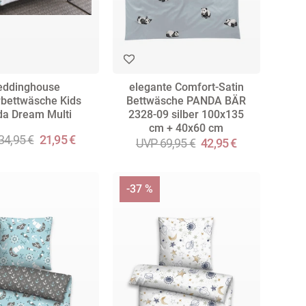
eddinghouse
elegante Comfort-Satin
rbettwäsche Kids
Bettwäsche PANDA BÄR
a Dream Multi
2328-09 silber 100x135
cm + 40x60 cm
34,95 €
21,95 €
UVP 69,95 €
42,95 €
-37 %