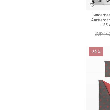
Kinderbet
Amsterda
135 
UVP 44,
-30 %