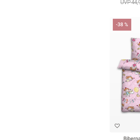
UVP 44,
-38 %
Biberna