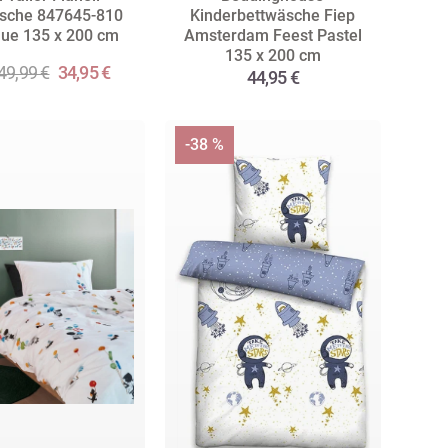
sche 847645-810
Kinderbettwäsche Fiep
blue 135 x 200 cm
Amsterdam Feest Pastel
135 x 200 cm
49,99 €
34,95 €
44,95 €
-38 %