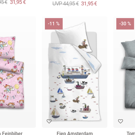
95 €
31,95 €
UVP 44,95 €
31,95 €
-11 %
-30 %
 Feinbiber
Fiep Amsterdam
Tom