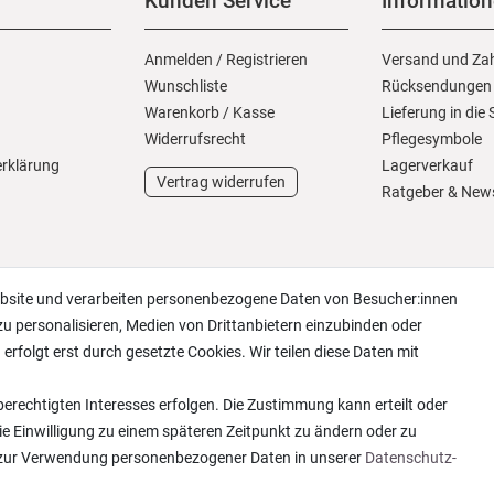
Kunden Service
Informatio
Anmelden
/
Registrieren
Versand und Za
Wunschliste
Rücksendungen
Warenkorb
/
Kasse
Lieferung in die
Widerrufs­recht
Pflegesymbole
erklärung
Lagerverkauf
Vertrag widerrufen
Ratgeber & New
ebsite und verarbeiten personenbezogene Daten von Besucher:innen
zu personalisieren, Medien von Drittanbietern einzubinden oder
erfolgt erst durch gesetzte Cookies. Wir teilen diese Daten mit
erechtigten Interesses erfolgen. Die Zustimmung kann erteilt oder
ie Einwilligung zu einem späteren Zeitpunkt zu ändern oder zu
 zur Verwendung personenbezogener Daten in unserer
Daten­schutz­