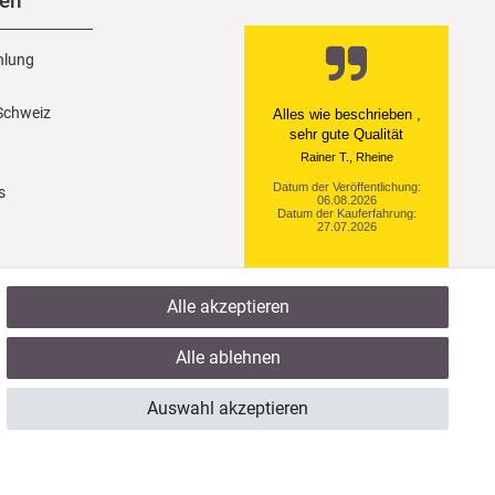
nen
hlung
 Schweiz
Ein einfach toller Service
- prompte Lieferung und
sogar mit Pflegehinweis!
Datum der Veröffentlichung:
s
05.08.2026
Datum der Kauferfahrung:
29.07.2026
Alle akzeptieren
921 Bewertungen
Alle ablehnen
Auswahl akzeptieren