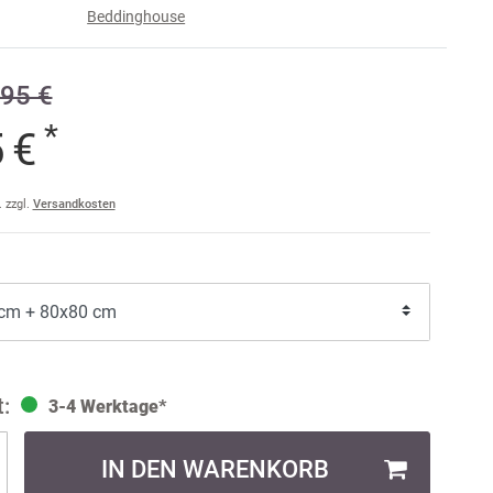
Beddinghouse
e
95 €
raise
am
*
5 €
a
ler
. zzgl.
Versandkosten
ult
3-4 Werktage*
IN DEN WARENKORB