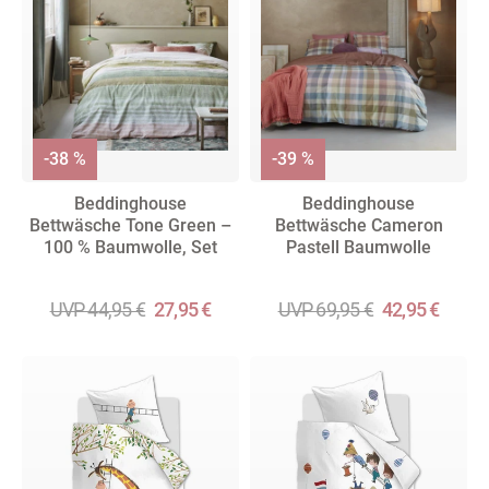
-38 %
-39 %
Beddinghouse
Beddinghouse
Bettwäsche Tone Green –
Bettwäsche Cameron
100 % Baumwolle, Set
Pastell Baumwolle
UVP 44,95 €
27,95 €
UVP 69,95 €
42,95 €