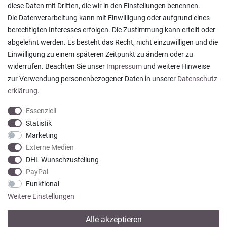
diese Daten mit Dritten, die wir in den Einstellungen benennen.
Die Datenverarbeitung kann mit Einwilligung oder aufgrund eines
berechtigten Interesses erfolgen. Die Zustimmung kann erteilt oder
abgelehnt werden. Es besteht das Recht, nicht einzuwilligen und die
Ein einfach toller Service - prompte Lieferung und
Einwilligung zu einem späteren Zeitpunkt zu ändern oder zu
sogar mit Pflegehinweis!
widerrufen. Beachten Sie unser
Impressum
und weitere Hinweise
Datum der Veröffentlichung: 05.08.2026
Datum der Kauferfahrung: 29.07.2026
zur Verwendung personenbezogener Daten in unserer
Daten­schutz­
erklärung
.
Essenziell
Statistik
Marketing
921 Bewertungen
Externe Medien
DHL Wunschzustellung
PayPal
Funktional
Weitere Einstellungen
Alle akzeptieren