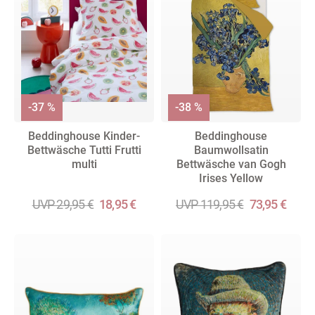
-37 %
-38 %
Beddinghouse Kinder-
Beddinghouse
Bettwäsche Tutti Frutti
Baumwollsatin
multi
Bettwäsche van Gogh
Irises Yellow
UVP 29,95 €
18,95 €
UVP 119,95 €
73,95 €