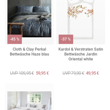
-45 %
-37 %
Cloth & Clay Perkal
Kardol & Verstraten Satin
Bettwäsche Haze blau
Bettwäsche Jardin
Oriental white
UVP 109,95 €
59,95 €
UVP 79,90 €
49,95 €