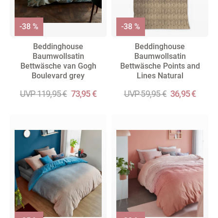
-38 %
-38 %
Beddinghouse
Beddinghouse
Baumwollsatin
Baumwollsatin
Bettwäsche van Gogh
Bettwäsche Points and
Boulevard grey
Lines Natural
UVP 119,95 €
73,95 €
UVP 59,95 €
36,95 €