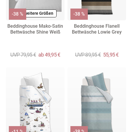
+ weitere Größen
-38 %
-38 %
Beddinghouse Mako-Satin
Beddinghouse Flanell
Bettwäsche Shine Weiß
Bettwäsche Lowie Grey
UVP 79,95 €
ab 49,95 €
UVP 89,95 €
55,95 €
-11 %
-38 %