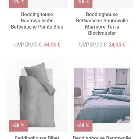
-25 %
-38 %
Beddinghouse
Beddinghouse
Baumwollsatin
Bettwäsche Baumwolle
Bettwäsche Points Blue
Marmore Terra
Blockmuster
UVP 59,95 €
44,96 €
UVP 39,95 €
24,95 €
-38 %
-38 %
Beddinghouse Biber
Beddinghouse Baumwolle