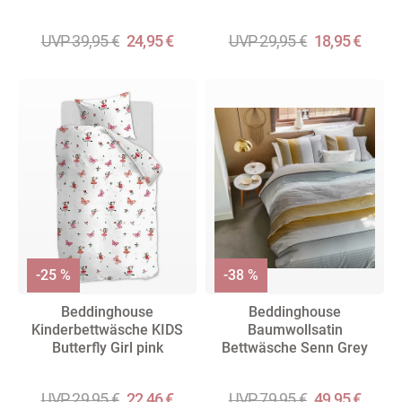
UVP 39,95 €
24,95 €
UVP 29,95 €
18,95 €
-25 %
-38 %
Beddinghouse
Beddinghouse
Kinderbettwäsche KIDS
Baumwollsatin
Butterfly Girl pink
Bettwäsche Senn Grey
UVP 29,95 €
22,46 €
UVP 79,95 €
49,95 €