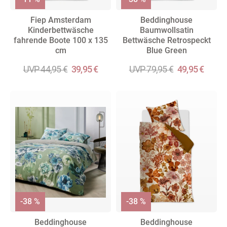
Fiep Amsterdam
Beddinghouse
Kinderbettwäsche
Baumwollsatin
fahrende Boote 100 x 135
Bettwäsche Retrospeckt
cm
Blue Green
UVP 44,95 €
39,95 €
UVP 79,95 €
49,95 €
-38 %
-38 %
Beddinghouse
Beddinghouse