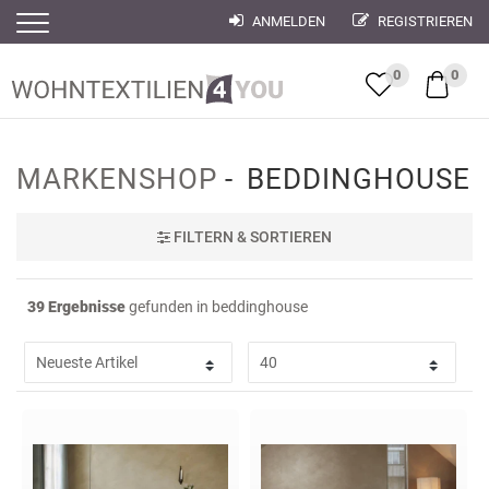
ANMELDEN
REGISTRIEREN
Filter
Filter
0
0
MARKENSHOP
BEDDINGHOUSE
FILTER
N & SORTIEREN
39 Ergebnisse
gefunden in beddinghouse