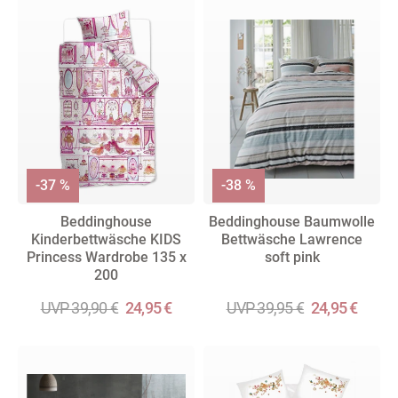
-37 %
-38 %
Beddinghouse
Beddinghouse Baumwolle
Kinderbettwäsche KIDS
Bettwäsche Lawrence
Princess Wardrobe 135 x
soft pink
200
UVP 39,90 €
24,95 €
UVP 39,95 €
24,95 €