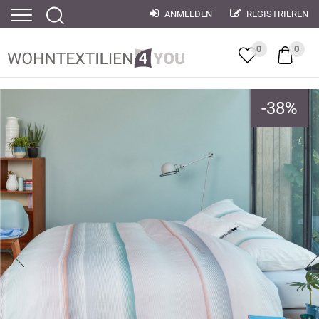
ANMELDEN
REGISTRIEREN
0
0
-
38
%