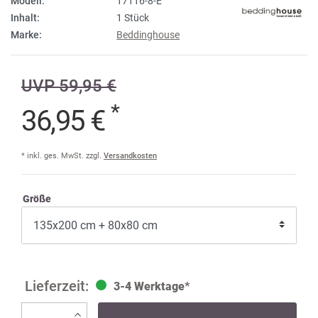
Modell:
17116-8-E
Inhalt:
1 Stück
Marke:
Beddinghouse
UVP 59,95 €
*
36,95 €
* inkl. ges. MwSt. zzgl.
Versandkosten
Größe
3-4 Werktage*