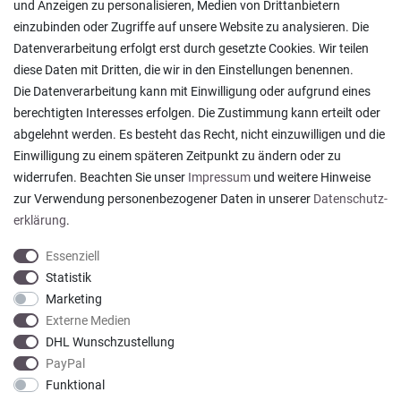
und Anzeigen zu personalisieren, Medien von Drittanbietern
Lagerverkauf
einzubinden oder Zugriffe auf unsere Website zu analysieren. Die
Ratgeber & News
Datenverarbeitung erfolgt erst durch gesetzte Cookies. Wir teilen
diese Daten mit Dritten, die wir in den Einstellungen benennen.
Die Datenverarbeitung kann mit Einwilligung oder aufgrund eines
berechtigten Interesses erfolgen. Die Zustimmung kann erteilt oder
abgelehnt werden. Es besteht das Recht, nicht einzuwilligen und die
Ein einfach toller Service - prompte Lieferung und
Einwilligung zu einem späteren Zeitpunkt zu ändern oder zu
sogar mit Pflegehinweis!
widerrufen. Beachten Sie unser
Impressum
und weitere Hinweise
Datum der Veröffentlichung: 05.08.2026
Datum der Kauferfahrung: 29.07.2026
zur Verwendung personenbezogener Daten in unserer
Daten­schutz­
erklärung
.
Essenziell
Statistik
Marketing
922 Bewertungen
Externe Medien
DHL Wunschzustellung
PayPal
Funktional