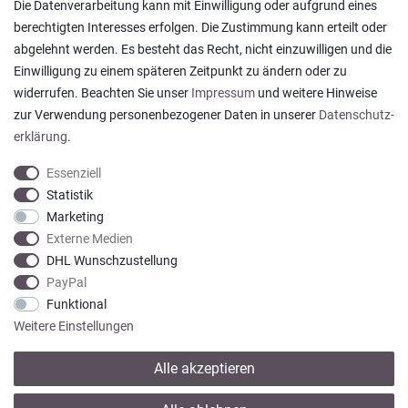
Die Datenverarbeitung kann mit Einwilligung oder aufgrund eines
berechtigten Interesses erfolgen. Die Zustimmung kann erteilt oder
abgelehnt werden. Es besteht das Recht, nicht einzuwilligen und die
Ein einfach toller Service - prompte Lieferung und
Einwilligung zu einem späteren Zeitpunkt zu ändern oder zu
sogar mit Pflegehinweis!
widerrufen. Beachten Sie unser
Impressum
und weitere Hinweise
Datum der Veröffentlichung: 05.08.2026
Datum der Kauferfahrung: 29.07.2026
zur Verwendung personenbezogener Daten in unserer
Daten­schutz­
erklärung
.
Essenziell
Statistik
Marketing
922 Bewertungen
Externe Medien
DHL Wunschzustellung
PayPal
Funktional
Weitere Einstellungen
Alle akzeptieren
* Alle Preise verstehen sich inkl. gesetzl. MwSt. zzgl.
Versandkosten