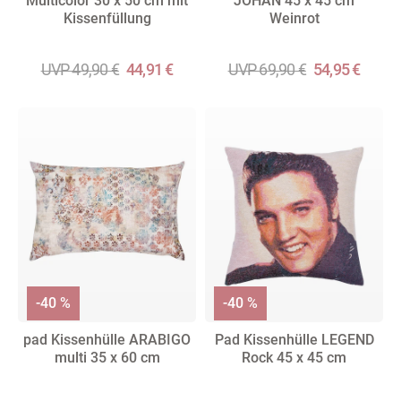
Multicolor 30 x 50 cm mit
JOHAN 45 x 45 cm
Kissenfüllung
Weinrot
UVP 49,90 €
44,91 €
UVP 69,90 €
54,95 €
-40 %
-40 %
pad Kissenhülle ARABIGO
Pad Kissenhülle LEGEND
multi 35 x 60 cm
Rock 45 x 45 cm