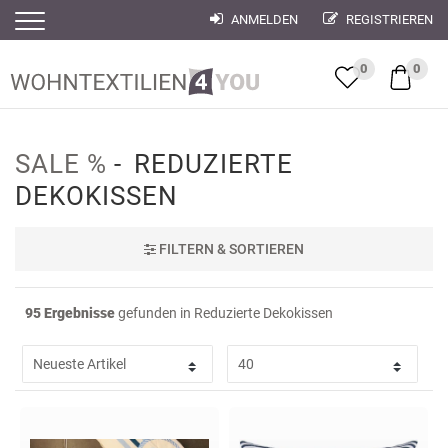
ANMELDEN
REGISTRIEREN
Filter
Filter
0
0
SALE %
REDUZIERTE
DEKOKISSEN
FILTER
N & SORTIEREN
95 Ergebnisse
gefunden in Reduzierte Dekokissen