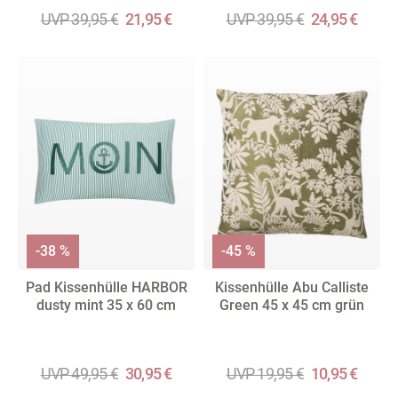
UVP 39,95 €
21,95 €
UVP 39,95 €
24,95 €
-38 %
-45 %
Pad Kissenhülle HARBOR
Kissenhülle Abu Calliste
dusty mint 35 x 60 cm
Green 45 x 45 cm grün
UVP 49,95 €
30,95 €
UVP 19,95 €
10,95 €