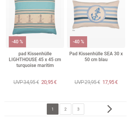
-40 %
-40 %
pad Kissenhülle
Pad Kissenhülle SEA 30 x
LIGHTHOUSE 45 x 45 cm
50 cm blau
turquoise maritim
UVP 34,95 €
20,95 €
UVP 29,95 €
17,95 €
1
2
3