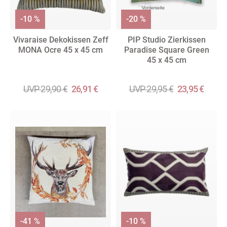
-10 %
-20 %
Vivaraise Dekokissen Zeff
PIP Studio Zierkissen
MONA Ocre 45 x 45 cm
Paradise Square Green
45 x 45 cm
UVP 29,90 €
26,91 €
UVP 29,95 €
23,95 €
-41 %
-10 %