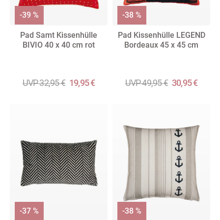
-39 %
-38 %
Pad Samt Kissenhülle
Pad Kissenhülle LEGEND
BIVIO 40 x 40 cm rot
Bordeaux 45 x 45 cm
UVP 32,95 €
19,95 €
UVP 49,95 €
30,95 €
-37 %
-38 %