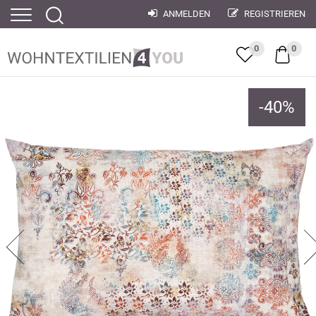
ANMELDEN
REGISTRIEREN
0
0
-
40
%