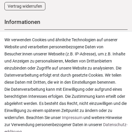
Vertrag widerrufen
Informationen
Versand und Zahlung
Wir verwenden Cookies und ähnliche Technologien auf unserer
Rücksendungen
Website und verarbeiten personenbezogene Daten von
Lieferung in die Schweiz
Besucher:innen unserer Webseite (z.B. IP-Adresse), um z.B. Inhalte
Pflegesymbole
und Anzeigen zu personalisieren, Medien von Drittanbietern
Lagerverkauf
einzubinden oder Zugriffe auf unsere Website zu analysieren. Die
Ratgeber & News
Datenverarbeitung erfolgt erst durch gesetzte Cookies. Wir teilen
diese Daten mit Dritten, die wir in den Einstellungen benennen.
Die Datenverarbeitung kann mit Einwilligung oder aufgrund eines
berechtigten Interesses erfolgen. Die Zustimmung kann erteilt oder
abgelehnt werden. Es besteht das Recht, nicht einzuwilligen und die
Alles wie beschrieben , sehr gute Qualität
Einwilligung zu einem späteren Zeitpunkt zu ändern oder zu
Rainer T., Rheine
widerrufen. Beachten Sie unser
Impressum
und weitere Hinweise
Datum der Veröffentlichung: 06.08.2026
Datum der Kauferfahrung: 27.07.2026
zur Verwendung personenbezogener Daten in unserer
Daten­schutz­
erklärung
.