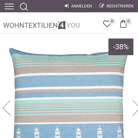
ANMELDEN
REGISTRIEREN
0
0
-
38
%