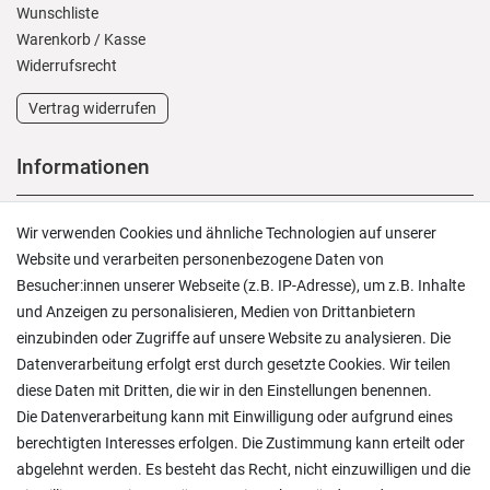
Wunschliste
Warenkorb
/
Kasse
Widerrufs­recht
Vertrag widerrufen
Informationen
Versand und Zahlung
Wir verwenden Cookies und ähnliche Technologien auf unserer
Rücksendungen
Website und verarbeiten personenbezogene Daten von
Lieferung in die Schweiz
Besucher:innen unserer Webseite (z.B. IP-Adresse), um z.B. Inhalte
Pflegesymbole
und Anzeigen zu personalisieren, Medien von Drittanbietern
Lagerverkauf
einzubinden oder Zugriffe auf unsere Website zu analysieren. Die
Ratgeber & News
Datenverarbeitung erfolgt erst durch gesetzte Cookies. Wir teilen
diese Daten mit Dritten, die wir in den Einstellungen benennen.
Die Datenverarbeitung kann mit Einwilligung oder aufgrund eines
berechtigten Interesses erfolgen. Die Zustimmung kann erteilt oder
abgelehnt werden. Es besteht das Recht, nicht einzuwilligen und die
Alles wie beschrieben , sehr gute Qualität