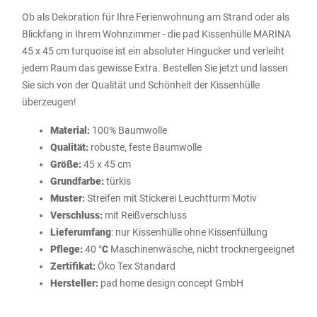
Ob als Dekoration für Ihre Ferienwohnung am Strand oder als
Blickfang in Ihrem Wohnzimmer - die pad Kissenhülle MARINA
45 x 45 cm turquoise ist ein absoluter Hingucker und verleiht
jedem Raum das gewisse Extra. Bestellen Sie jetzt und lassen
Sie sich von der Qualität und Schönheit der Kissenhülle
überzeugen!
Material:
100% Baumwolle
Qualität:
robuste, feste Baumwolle
Größe:
45 x 45 cm
Grundfarbe:
türkis
Muster:
Streifen mit Stickerei Leuchtturm Motiv
Verschluss:
mit Reißverschluss
Lieferumfang
: nur Kissenhülle ohne Kissenfüllung
Pflege:
40 °
C
Maschinenwäsche, nicht trocknergeeignet
Zertifikat:
Öko Tex Standard
Hersteller:
pad home design concept GmbH