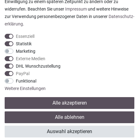
Einwilligung zu einem späteren Zeitpunkt zu ändern oder zu
Rainer T., Rheine
widerrufen. Beachten Sie unser
Impressum
und weitere Hinweise
Datum der Veröffentlichung: 06.08.2026
Datum der Kauferfahrung: 27.07.2026
zur Verwendung personenbezogener Daten in unserer
Daten­schutz­
erklärung
.
Essenziell
Statistik
Marketing
922 Bewertungen
Externe Medien
DHL Wunschzustellung
PayPal
Funktional
Weitere Einstellungen
Alle akzeptieren
* Alle Preise verstehen sich inkl. gesetzl. MwSt. zzgl.
Versandkosten
Alle ablehnen
© copyright 2013-2026 Wohntextilien4You GmbH / Alle Rechte vorbehalten /
Auswahl akzeptieren
Realisation
colornativ /