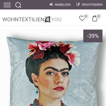
ANMELDEN
REGISTRIEREN
0
0
-
39
%