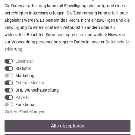
Die Datenverarbeitung kann mit Einwilligung oder aufgrund eines
Warenkorb
/
Kasse
berechtigten Interesses erfolgen. Die Zustimmung kann erteilt oder
Widerrufs­recht
abgelehnt werden. Es besteht das Recht, nicht einzuwilligen und die
Vertrag widerrufen
Einwilligung zu einem späteren Zeitpunkt zu ändern oder zu
widerrufen. Beachten Sie unser
Impressum
und weitere Hinweise
Informationen
zur Verwendung personenbezogener Daten in unserer
Daten­schutz­
erklärung
.
Versand und Zahlung
Essenziell
Rücksendungen
Statistik
Lieferung in die Schweiz
Marketing
Pflegesymbole
Externe Medien
Lagerverkauf
DHL Wunschzustellung
Ratgeber & News
PayPal
Funktional
Weitere Einstellungen
Alle akzeptieren