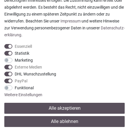
berechtigten Interesses erfolgen. Die Zustimmung kann erteilt oder
abgelehnt werden. Es besteht das Recht, nicht einzuwilligen und die
Ein einfach toller Service - prompte Lieferung und
Einwilligung zu einem späteren Zeitpunkt zu ändern oder zu
sogar mit Pflegehinweis!
widerrufen. Beachten Sie unser
Impressum
und weitere Hinweise
Datum der Veröffentlichung: 05.08.2026
Datum der Kauferfahrung: 29.07.2026
zur Verwendung personenbezogener Daten in unserer
Daten­schutz­
erklärung
.
Essenziell
Statistik
Marketing
922 Bewertungen
Externe Medien
DHL Wunschzustellung
PayPal
Funktional
Weitere Einstellungen
Alle akzeptieren
* Alle Preise verstehen sich inkl. gesetzl. MwSt. zzgl.
Versandkosten
Alle ablehnen
© copyright 2013-2026 Wohntextilien4You GmbH / Alle Rechte vorbehalten /