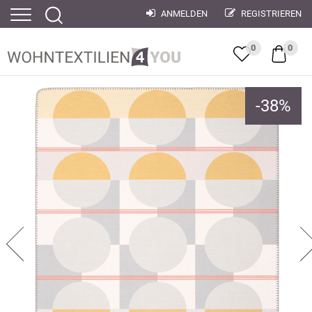
ANMELDEN
REGISTRIEREN
0
0
-
38
%