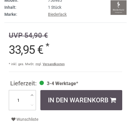
Modell:
756985
Inhalt:
1 Stück
Marke:
Biederlack
UVP 54,90 €
*
33,95 €
* inkl. ges. MwSt. zzgl.
Versandkosten
3-4 Werktage*
IN DEN WARENKORB
Wunschliste