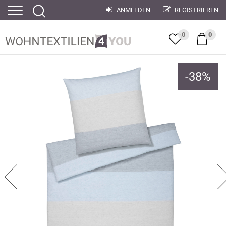
ANMELDEN
REGISTRIEREN
0
0
-
38
%