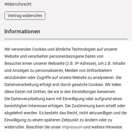
Widerrufs­recht
Vertrag widerrufen
Informationen
Versand und Zahlung
Wir verwenden Cookies und ähnliche Technologien auf unserer
Rücksendungen
Website und verarbeiten personenbezogene Daten von
Lieferung in die Schweiz
Besucher:innen unserer Webseite (z.B. IP-Adresse), um z.B. Inhalte
Pflegesymbole
und Anzeigen zu personalisieren, Medien von Drittanbietern
Lagerverkauf
einzubinden oder Zugriffe auf unsere Website zu analysieren. Die
Ratgeber & News
Datenverarbeitung erfolgt erst durch gesetzte Cookies. Wir teilen
diese Daten mit Dritten, die wir in den Einstellungen benennen.
Die Datenverarbeitung kann mit Einwilligung oder aufgrund eines
berechtigten Interesses erfolgen. Die Zustimmung kann erteilt oder
abgelehnt werden. Es besteht das Recht, nicht einzuwilligen und die
Ein einfach toller Service - prompte Lieferung und
Einwilligung zu einem späteren Zeitpunkt zu ändern oder zu
sogar mit Pflegehinweis!
widerrufen. Beachten Sie unser
Impressum
und weitere Hinweise
Datum der Veröffentlichung: 05.08.2026