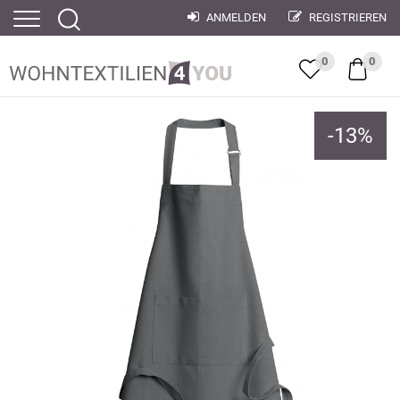
ANMELDEN
REGISTRIEREN
0
0
-
13
%