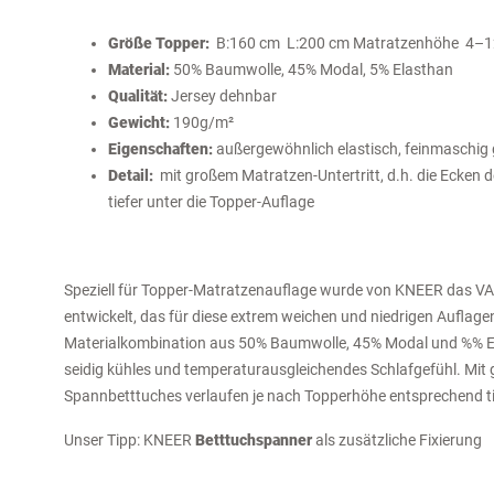
Größe Topper:
B:160 cm L:200 cm Matratzenhöhe 4–1
Material:
50% Baumwolle, 45% Modal, 5% Elasthan
Qualität:
Jersey dehnbar
Gewicht:
190g/m²
Eigenschaften:
außergewöhnlich elastisch, feinmaschig 
Detail:
mit großem Matratzen-Untertritt, d.h. die Ecken
tiefer unter die Topper-Auflage
Speziell für Topper-Matratzenauflage wurde von KNEER das
entwickelt, das für diese extrem weichen und niedrigen Auflage
Materialkombination aus 50% Baumwolle, 45% Modal und %% El
seidig kühles und temperaturausgleichendes Schlafgefühl. Mit g
Spannbetttuches verlaufen je nach Topperhöhe entsprechend tie
Unser Tipp: KNEER
Betttuchspanner
als zusätzliche Fixierung