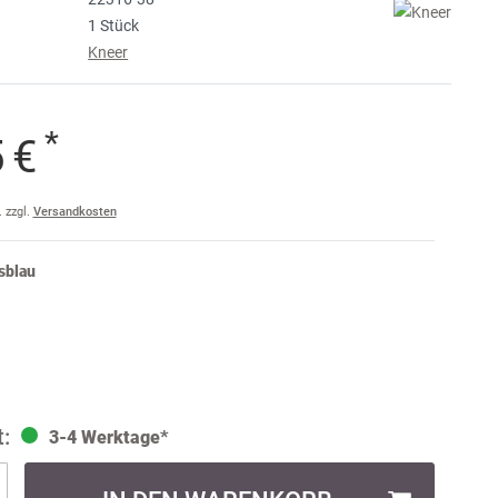
1 Stück
e
Kneer
raise
am
*
5 €
a
ler
. zzgl.
Versandkosten
ult
sblau
3-4 Werktage*