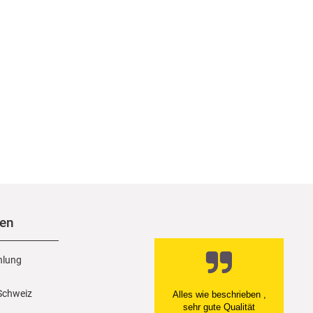
nen
hlung
 Schweiz
Alles wie beschrieben ,
sehr gute Qualität