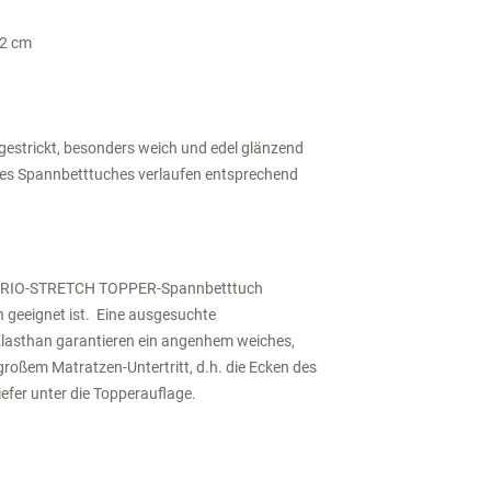
2 cm
gestrickt, besonders weich und edel glänzend
 des Spannbetttuches verlaufen entsprechend
 VARIO-STRETCH TOPPER-Spannbetttuch
n geeignet ist. Eine ausgesuchte
asthan garantieren ein angenhem weiches,
roßem Matratzen-Untertritt, d.h. die Ecken des
fer unter die Topperauflage.