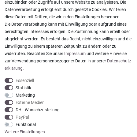
Lagerverkauf
einzubinden oder Zugriffe auf unsere Website zu analysieren. Die
Ratgeber & News
Datenverarbeitung erfolgt erst durch gesetzte Cookies. Wir teilen
diese Daten mit Dritten, die wir in den Einstellungen benennen.
Die Datenverarbeitung kann mit Einwilligung oder aufgrund eines
berechtigten Interesses erfolgen. Die Zustimmung kann erteilt oder
abgelehnt werden. Es besteht das Recht, nicht einzuwilligen und die
Ein einfach toller Service - prompte Lieferung und
Einwilligung zu einem späteren Zeitpunkt zu ändern oder zu
sogar mit Pflegehinweis!
widerrufen. Beachten Sie unser
Impressum
und weitere Hinweise
Datum der Veröffentlichung: 05.08.2026
Datum der Kauferfahrung: 29.07.2026
zur Verwendung personenbezogener Daten in unserer
Daten­schutz­
erklärung
.
Essenziell
Statistik
Marketing
921 Bewertungen
Externe Medien
DHL Wunschzustellung
PayPal
Funktional
Weitere Einstellungen