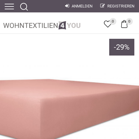
ANMELDEN
REGISTRIEREN
0
0
-
29
%