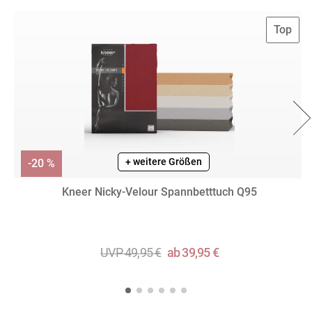
Top
+ weitere Farben
+ weitere Größen
-20 %
Kneer Nicky-Velour Spannbetttuch Q95
UVP 49,95 €
ab 39,95 €