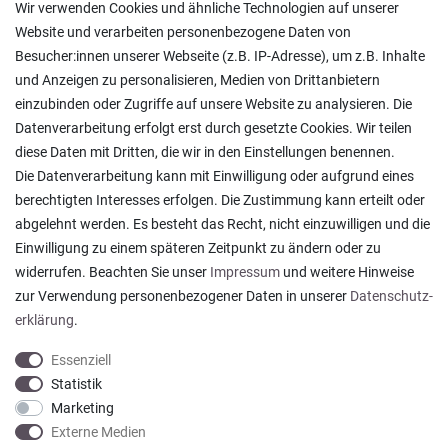
Versand und Zahlung
Wir verwenden Cookies und ähnliche Technologien auf unserer
Rücksendungen
Website und verarbeiten personenbezogene Daten von
Lieferung in die Schweiz
Besucher:innen unserer Webseite (z.B. IP-Adresse), um z.B. Inhalte
Pflegesymbole
und Anzeigen zu personalisieren, Medien von Drittanbietern
Lagerverkauf
einzubinden oder Zugriffe auf unsere Website zu analysieren. Die
Ratgeber & News
Datenverarbeitung erfolgt erst durch gesetzte Cookies. Wir teilen
diese Daten mit Dritten, die wir in den Einstellungen benennen.
Die Datenverarbeitung kann mit Einwilligung oder aufgrund eines
berechtigten Interesses erfolgen. Die Zustimmung kann erteilt oder
abgelehnt werden. Es besteht das Recht, nicht einzuwilligen und die
Ein einfach toller Service - prompte Lieferung und
Einwilligung zu einem späteren Zeitpunkt zu ändern oder zu
sogar mit Pflegehinweis!
widerrufen. Beachten Sie unser
Impressum
und weitere Hinweise
Datum der Veröffentlichung: 05.08.2026
Datum der Kauferfahrung: 29.07.2026
zur Verwendung personenbezogener Daten in unserer
Daten­schutz­
erklärung
.
Essenziell
Statistik
Marketing
922 Bewertungen
Externe Medien