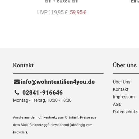
cm + 80x80 cm
Ein
UVP 119,95 €
59,95 €
Kontakt
Über uns
info@wohntextilien4you.de
Über Uns
Kontakt
02841-916646
Impressum
Montag - Freitag, 10:00 - 18:00
AGB
Daten­schutz­
Anrufe aus dem dt. Festnetz zum Ortstarif, Preise aus
dem Mobilfunknetz ggf. abweichend (abhängig vom
Provider).