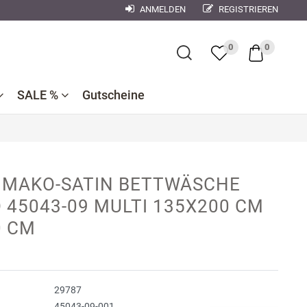
ANMELDEN
REGISTRIEREN
×
0
0
SALE %
Gutscheine
Bademantel
Bettwaren
Reduzierte
e
ner
Dekokissen
 MAKO-SATIN BETTWÄSCHE
Badtextilien
Bettwäsche
nen
 45043-09 MULTI 135X200 CM
se
Reduzierte
0 CM
Bettlaken,
Küchentextilien
orse
Kinderbettwäsche
Spannbetttücher
Nachtwäsche
debach
Wohndecken
ndman
29787
n
r
45043-09-001