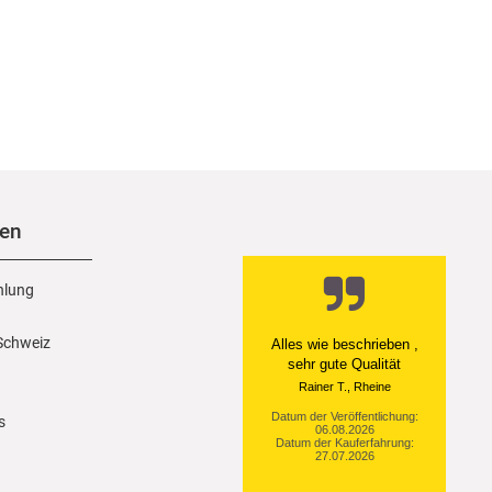
nen
hlung
 Schweiz
Ein einfach toller Service
- prompte Lieferung und
sogar mit Pflegehinweis!
Datum der Veröffentlichung:
s
05.08.2026
Datum der Kauferfahrung:
29.07.2026