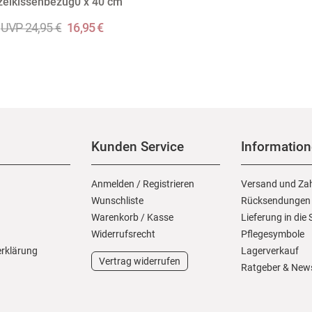
zelkissenbezug0 x 40 cm
UVP 24,95 €
16,95 €
Kunden Service
Informatio
Anmelden
/
Registrieren
Versand und Za
Wunschliste
Rücksendungen
Warenkorb
/
Kasse
Lieferung in die
Widerrufs­recht
Pflegesymbole
erklärung
Lagerverkauf
Vertrag widerrufen
Ratgeber & New