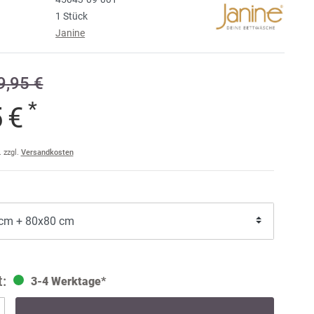
1 Stück
e
Janine
raise
am
,95 €
a
*
5 €
ler
ult
. zzgl.
Versandkosten
3-4 Werktage*