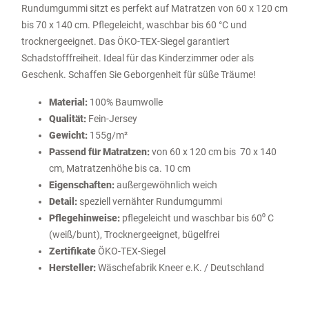
Rundumgummi sitzt es perfekt auf Matratzen von 60 x 120 cm
bis 70 x 140 cm. Pflegeleicht, waschbar bis 60 °C und
trocknergeeignet. Das ÖKO-TEX-Siegel garantiert
Schadstofffreiheit. Ideal für das Kinderzimmer oder als
Geschenk. Schaffen Sie Geborgenheit für süße Träume!
Material:
100% Baumwolle
Qualität:
Fein-Jersey
Gewicht:
155g/m²
Passend für Matratzen:
von 60 x 120 cm bis 70 x 140
cm, Matratzenhöhe bis ca. 10 cm
Eigenschaften:
außergewöhnlich weich
Detail:
speziell vernähter Rundumgummi
Pflegehinweise:
pflegeleicht und waschbar bis 60⁰ C
(weiß/bunt), Trocknergeeignet, bügelfrei
Zertifikate
ÖKO-TEX-Siegel
Hersteller:
Wäschefabrik Kneer e.K. / Deutschland