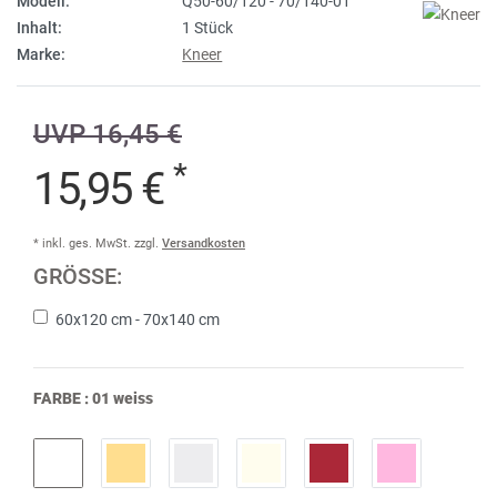
Modell:
Q50-60/120 - 70/140-01
Inhalt:
1 Stück
Marke:
Kneer
UVP 16,45 €
*
15,95 €
* inkl. ges. MwSt. zzgl.
Versandkosten
GRÖSSE:
60x120 cm - 70x140 cm
FARBE :
01 weiss