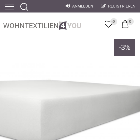
ANMELDEN
REGISTRIEREN
0
0
-
3
%