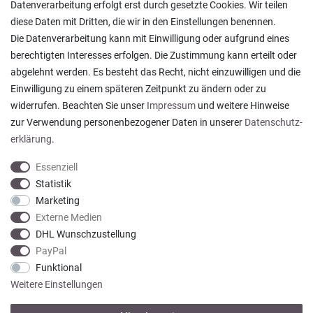
Ratgeber & News
Datenverarbeitung erfolgt erst durch gesetzte Cookies. Wir teilen
diese Daten mit Dritten, die wir in den Einstellungen benennen.
Die Datenverarbeitung kann mit Einwilligung oder aufgrund eines
berechtigten Interesses erfolgen. Die Zustimmung kann erteilt oder
abgelehnt werden. Es besteht das Recht, nicht einzuwilligen und die
Alles wie beschrieben , sehr gute Qualität
Einwilligung zu einem späteren Zeitpunkt zu ändern oder zu
Rainer T., Rheine
widerrufen. Beachten Sie unser
Impressum
und weitere Hinweise
Datum der Veröffentlichung: 06.08.2026
Datum der Kauferfahrung: 27.07.2026
zur Verwendung personenbezogener Daten in unserer
Daten­schutz­
erklärung
.
Essenziell
Statistik
Marketing
922 Bewertungen
Externe Medien
DHL Wunschzustellung
PayPal
Funktional
Weitere Einstellungen