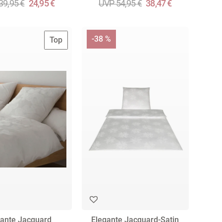
39,95 €
24,95 €
UVP 54,95 €
38,47 €
-38 %
Top
gante Jacquard
Elegante Jacquard-Satin