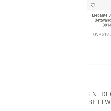
Elegante J
Bettwäsc
3014
UVP 219,
ENTDEC
ETTWÄ