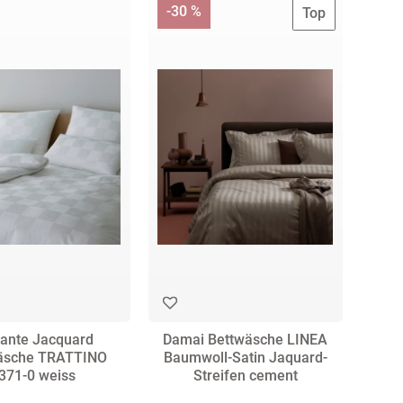
-30 %
Top
e
raise
am
a
ler
ult
gante Jacquard
Damai Bettwäsche LINEA
äsche TRATTINO
Baumwoll-Satin Jaquard-
371-0 weiss
Streifen cement