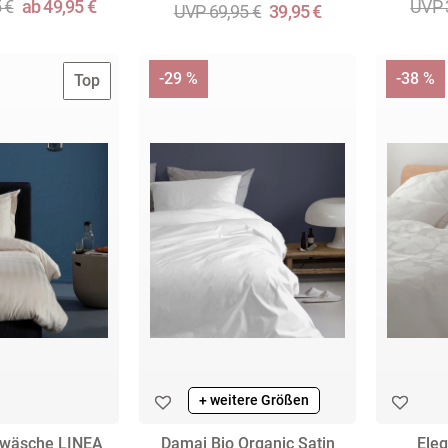
 €
ab 49,95 €
UVP 
UVP 69,95 €
39,95 €
-29 %
-38 %
Top
+ weitere Größen
twäsche LINEA
Damai Bio Organic Satin
Ele