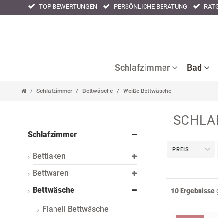
TOP BEWERTUNGEN
PERSÖNLICHE BERATUNG
RATG
Filter
Filter
Schlafzimmer
Bad
Schlafzimmer
Bettwäsche
Weiße Bettwäsche
Ba
B
SCHLA
Bettlaken
Kissenbezüge
Nackenstützkissen
Acc
Schlafzimmer
F
Bettwaren
Nachtwäsche
Tagesdecken
Ba
PREIS
Bettlaken
Bettwäsche
Bettwaren
Bettwäsche
10 Ergebnisse
g
Flanell Bettwäsche