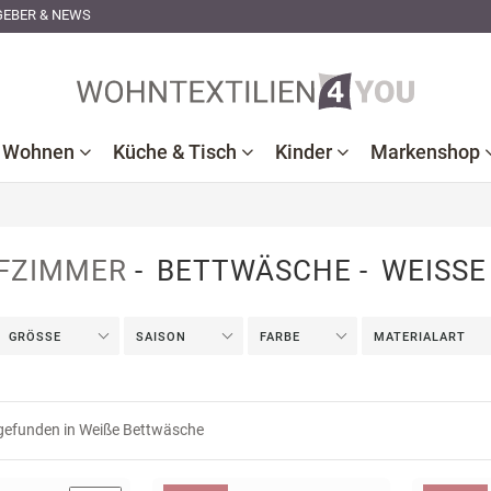
EBER & NEWS
Wohnen
Küche & Tisch
Kinder
Markenshop
d
adematten
Sauna /
Dekokissen
Kunstfell
Wohndecken
Baby
Kuscheldecken
FZIMMER
BETTWÄSCHE
WEISSE
essories
Wellness
Decken
Bettwäsche
Baldessarini
Dormisett
Janine
Schö
rottierwaren
Dekoration
Spielzeug
Woh
demäntel
Strandtücher
Tischwäsche
Kinderbettwäsche
beddinghou
Dutch
JOOP!
Geschirr
Tischwäsche
GRÖSSE
SAISON
FARBE
MATERIALART
Decor
Seah
Biberna
Kneer
Küchentextilien
Elegante
Sten
efunden in Weiße Bettwäsche
Biederlack
Mr.Sa
Elle
Tom
Cawö
Pad
Decoratio
Tailo