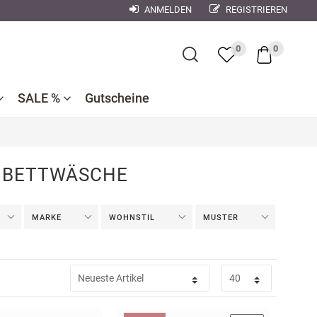
ANMELDEN
REGISTRIEREN
×
0
0
SALE %
Gutscheine
Bademantel
Bettwaren
Reduzierte
 BETTWÄSCHE
e
ner
Dekokissen
Badtextilien
Bettwäsche
nen
se
Reduzierte
MARKE
WOHNSTIL
MUSTER
Bettlaken,
Küchentextilien
orse
Kinderbettwäsche
Spannbetttücher
Nachtwäsche
debach
Wohndecken
ndman
n
r