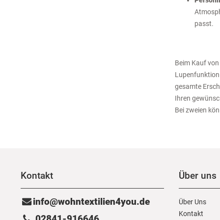
Persönl
Atmosphä
passt.
Beim Kauf von 
Lupenfunktion z
gesamte Ersche
Ihren gewünscht
Bei zweien könn
Kontakt
Über uns
info@wohntextilien4you.de
Über Uns
Kontakt
02841-916646