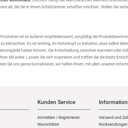
icher Geschmack:
Letztlich hängt die Wahl zwischen warmem und kühle
re ab, die Sie in Ihrem Schlafzimmer schaffen möchten. Stellen Sie siche
Produkten ist es äußerst empfehlenswert, sorgfältig die Produktbeschrei
u betrachten. Es ist wichtig, im Hinterkopf zu behalten, dass selbst kle
inungsbild haben können. Die Entscheidung zwischen warmem oder kühlem
en Stil wider. Lassen Sie sich inspirieren und treffen Sie die beste Entsc
en Sie uns gerne kontaktieren, wir helfen Ihnen, mit allen unseren Inform
Kunden Service
Informatio
Anmelden
/
Registrieren
Versand und Za
Wunschliste
Rücksendungen