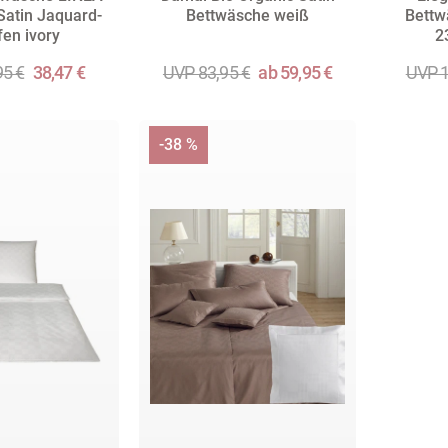
atin Jaquard-
Bettwäsche weiß
Bettw
fen ivory
2
95 €
38,47 €
UVP 83,95 €
ab 59,95 €
UVP 1
-38 %