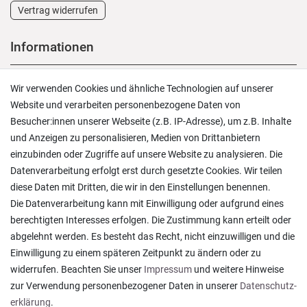
Vertrag widerrufen
Informationen
Versand und Zahlung
Wir verwenden Cookies und ähnliche Technologien auf unserer
Rücksendungen
Website und verarbeiten personenbezogene Daten von
Lieferung in die Schweiz
Besucher:innen unserer Webseite (z.B. IP-Adresse), um z.B. Inhalte
Pflegesymbole
und Anzeigen zu personalisieren, Medien von Drittanbietern
Lagerverkauf
einzubinden oder Zugriffe auf unsere Website zu analysieren. Die
Ratgeber & News
Datenverarbeitung erfolgt erst durch gesetzte Cookies. Wir teilen
diese Daten mit Dritten, die wir in den Einstellungen benennen.
Die Datenverarbeitung kann mit Einwilligung oder aufgrund eines
berechtigten Interesses erfolgen. Die Zustimmung kann erteilt oder
abgelehnt werden. Es besteht das Recht, nicht einzuwilligen und die
Ein einfach toller Service - prompte Lieferung und
Einwilligung zu einem späteren Zeitpunkt zu ändern oder zu
sogar mit Pflegehinweis!
widerrufen. Beachten Sie unser
Impressum
und weitere Hinweise
Datum der Veröffentlichung: 05.08.2026
Datum der Kauferfahrung: 29.07.2026
zur Verwendung personenbezogener Daten in unserer
Daten­schutz­
erklärung
.