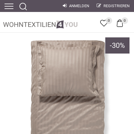
ANMELDEN
REGISTRIEREN
0
0
-
30
%