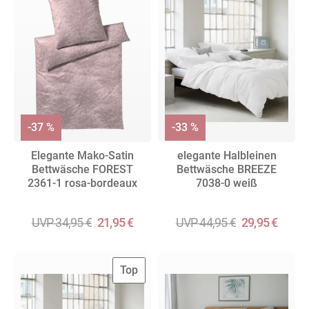
-37 %
-33 %
Elegante Mako-Satin
elegante Halbleinen
Bettwäsche FOREST
Bettwäsche BREEZE
2361-1 rosa-bordeaux
7038-0 weiß
UVP 34,95 €
21,95 €
UVP 44,95 €
29,95 €
Top