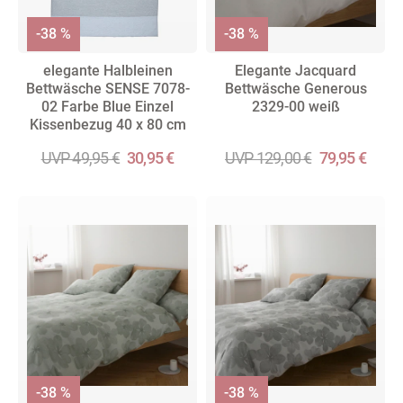
-38 %
-38 %
elegante Halbleinen
Elegante Jacquard
Bettwäsche SENSE 7078-
Bettwäsche Generous
02 Farbe Blue Einzel
2329-00 weiß
Kissenbezug 40 x 80 cm
UVP 49,95 €
30,95 €
UVP 129,00 €
79,95 €
-38 %
-38 %