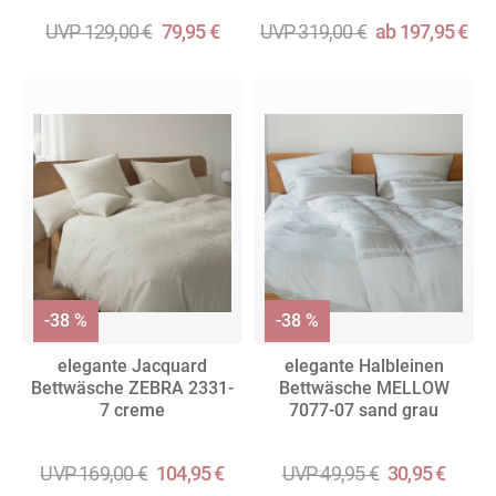
UVP 129,00 €
79,95 €
UVP 319,00 €
ab 197,95 €
-38 %
-38 %
elegante Jacquard
elegante Halbleinen
Bettwäsche ZEBRA 2331-
Bettwäsche MELLOW
7 creme
7077-07 sand grau
UVP 169,00 €
104,95 €
UVP 49,95 €
30,95 €