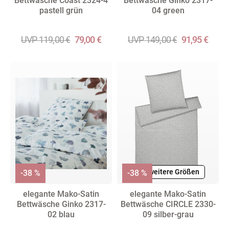
Bettwäsche Coast 2324-4
Bettwäsche Ginko 2317-
pastell grün
04 green
UVP 119,00 €
79,00 €
UVP 149,00 €
91,95 €
+ weitere Größen
-38 %
-38 %
elegante Mako-Satin
elegante Mako-Satin
Bettwäsche Ginko 2317-
Bettwäsche CIRCLE 2330-
02 blau
09 silber-grau