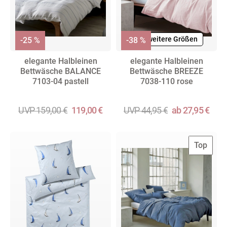
+ weitere Größen
-25 %
-38 %
elegante Halbleinen
elegante Halbleinen
Bettwäsche BALANCE
Bettwäsche BREEZE
7103-04 pastell
7038-110 rose
UVP 159,00 €
119,00 €
UVP 44,95 €
ab 27,95 €
Top