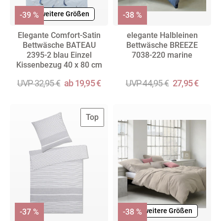
+ weitere Größen
-39 %
-38 %
Elegante Comfort-Satin
elegante Halbleinen
Bettwäsche BATEAU
Bettwäsche BREEZE
2395-2 blau Einzel
7038-220 marine
Kissenbezug 40 x 80 cm
UVP 32,95 €
ab 19,95 €
UVP 44,95 €
27,95 €
Top
+ weitere Größen
-37 %
-38 %