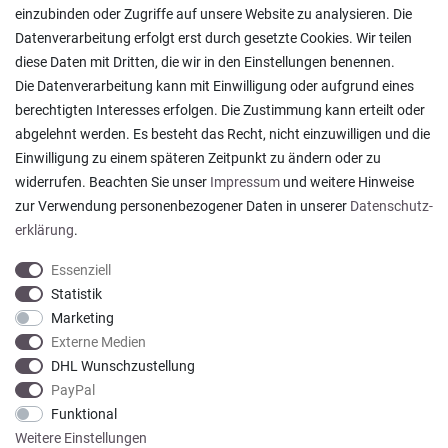
Lagerverkauf
einzubinden oder Zugriffe auf unsere Website zu analysieren. Die
Ratgeber & News
Datenverarbeitung erfolgt erst durch gesetzte Cookies. Wir teilen
diese Daten mit Dritten, die wir in den Einstellungen benennen.
Die Datenverarbeitung kann mit Einwilligung oder aufgrund eines
berechtigten Interesses erfolgen. Die Zustimmung kann erteilt oder
abgelehnt werden. Es besteht das Recht, nicht einzuwilligen und die
Ein einfach toller Service - prompte Lieferung und
Einwilligung zu einem späteren Zeitpunkt zu ändern oder zu
sogar mit Pflegehinweis!
widerrufen. Beachten Sie unser
Impressum
und weitere Hinweise
Datum der Veröffentlichung: 05.08.2026
Datum der Kauferfahrung: 29.07.2026
zur Verwendung personenbezogener Daten in unserer
Daten­schutz­
erklärung
.
Essenziell
Statistik
Marketing
922 Bewertungen
Externe Medien
DHL Wunschzustellung
PayPal
Funktional
Weitere Einstellungen