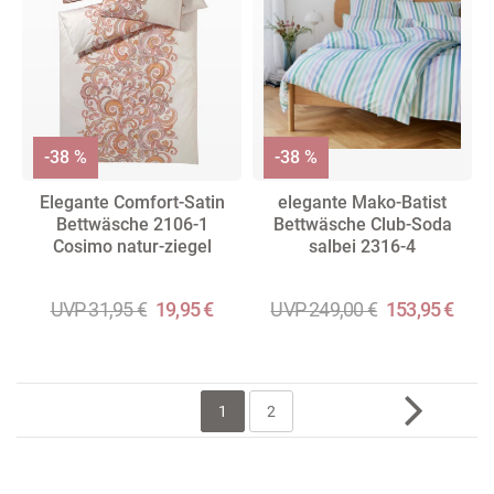
-38 %
-38 %
Elegante Comfort-Satin
elegante Mako-Batist
Bettwäsche 2106-1
Bettwäsche Club-Soda
Cosimo natur-ziegel
salbei 2316-4
UVP 31,95 €
19,95 €
UVP 249,00 €
153,95 €
1
2