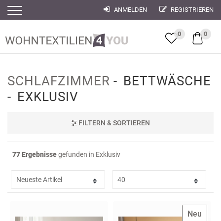
ANMELDEN
REGISTRIEREN
Filter
Filter
0
0
SCHLAFZIMMER
BETTWÄSCHE
EXKLUSIV
FILTER
N & SORTIEREN
77 Ergebnisse
gefunden in Exklusiv
Neu