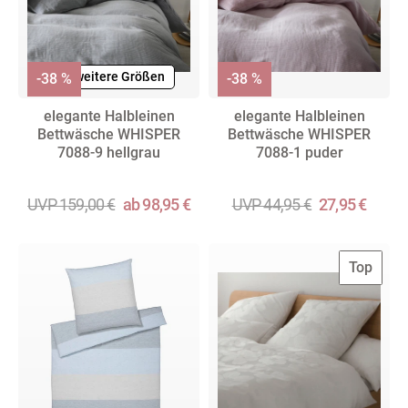
+ weitere Größen
-38 %
-38 %
elegante Halbleinen
elegante Halbleinen
Bettwäsche WHISPER
Bettwäsche WHISPER
7088-9 hellgrau
7088-1 puder
UVP 159,00 €
ab 98,95 €
UVP 44,95 €
27,95 €
Top