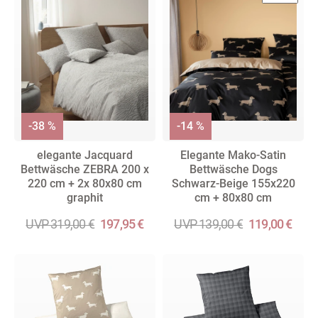
-38 %
-14 %
elegante Jacquard
Elegante Mako-Satin
Bettwäsche ZEBRA 200 x
Bettwäsche Dogs
220 cm + 2x 80x80 cm
Schwarz-Beige 155x220
graphit
cm + 80x80 cm
UVP 319,00 €
197,95 €
UVP 139,00 €
119,00 €