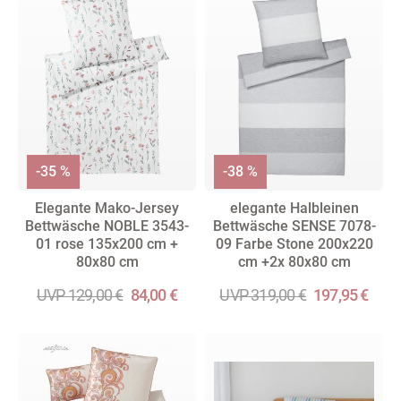
-35 %
-38 %
Elegante Mako-Jersey
elegante Halbleinen
Bettwäsche NOBLE 3543-
Bettwäsche SENSE 7078-
01 rose 135x200 cm +
09 Farbe Stone 200x220
80x80 cm
cm +2x 80x80 cm
UVP 129,00 €
84,00 €
UVP 319,00 €
197,95 €