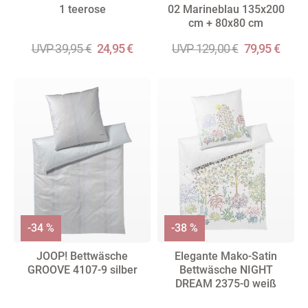
1 teerose
02 Marineblau 135x200
cm + 80x80 cm
UVP 39,95 €
24,95 €
UVP 129,00 €
79,95 €
-34 %
-38 %
JOOP! Bettwäsche
Elegante Mako-Satin
GROOVE 4107-9 silber
Bettwäsche NIGHT
DREAM 2375-0 weiß