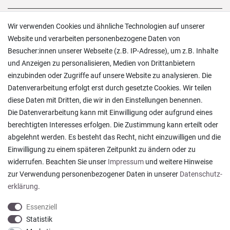
Versand und Zahlung
Wir verwenden Cookies und ähnliche Technologien auf unserer
Rücksendungen
Website und verarbeiten personenbezogene Daten von
Lieferung in die Schweiz
Besucher:innen unserer Webseite (z.B. IP-Adresse), um z.B. Inhalte
Pflegesymbole
und Anzeigen zu personalisieren, Medien von Drittanbietern
Lagerverkauf
einzubinden oder Zugriffe auf unsere Website zu analysieren. Die
Ratgeber & News
Datenverarbeitung erfolgt erst durch gesetzte Cookies. Wir teilen
diese Daten mit Dritten, die wir in den Einstellungen benennen.
Die Datenverarbeitung kann mit Einwilligung oder aufgrund eines
berechtigten Interesses erfolgen. Die Zustimmung kann erteilt oder
abgelehnt werden. Es besteht das Recht, nicht einzuwilligen und die
Ein einfach toller Service - prompte Lieferung und
Einwilligung zu einem späteren Zeitpunkt zu ändern oder zu
sogar mit Pflegehinweis!
widerrufen. Beachten Sie unser
Impressum
und weitere Hinweise
Datum der Veröffentlichung: 05.08.2026
Datum der Kauferfahrung: 29.07.2026
zur Verwendung personenbezogener Daten in unserer
Daten­schutz­
erklärung
.
Essenziell
Statistik