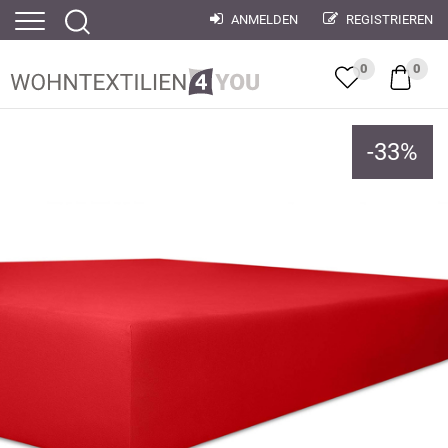
ANMELDEN
REGISTRIEREN
0
0
-
33
%