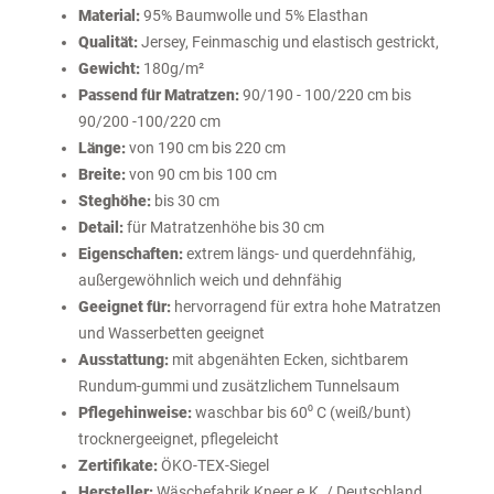
Material:
95% Baumwolle und 5% Elasthan
Qualität:
Jersey, Feinmaschig und elastisch gestrickt,
Gewicht:
180g/m²
Passend für Matratzen:
90/190 - 100/220 cm bis
90/200 -100/220 cm
Länge:
von 190 cm bis 220 cm
Breite:
von 90 cm bis 100 cm
Steghöhe:
bis 30 cm
Detail:
für Matratzenhöhe bis 30 cm
Eigenschaften:
extrem längs- und querdehnfähig,
außergewöhnlich weich und dehnfähig
Geeignet für:
hervorragend für extra hohe Matratzen
und Wasserbetten geeignet
Ausstattung:
mit abgenähten Ecken, sichtbarem
Rundum-gummi und zusätzlichem Tunnelsaum
Pflegehinweise:
waschbar bis 60⁰ C (weiß/bunt)
trocknergeeignet
, pflegeleicht
Zertifikate:
ÖKO-TEX-Siegel
Hersteller:
Wäschefabrik
Kneer
e.K. / Deutschland