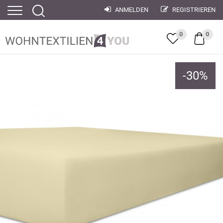
ANMELDEN
REGISTRIEREN
0
0
-
30
%