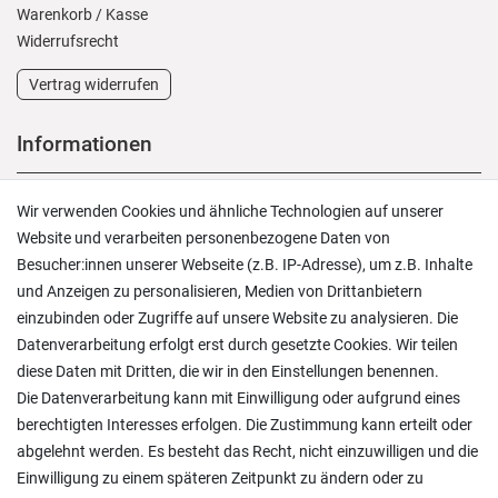
Warenkorb
/
Kasse
Widerrufs­recht
Vertrag widerrufen
Informationen
Versand und Zahlung
Wir verwenden Cookies und ähnliche Technologien auf unserer
Rücksendungen
Website und verarbeiten personenbezogene Daten von
Lieferung in die Schweiz
Besucher:innen unserer Webseite (z.B. IP-Adresse), um z.B. Inhalte
Pflegesymbole
und Anzeigen zu personalisieren, Medien von Drittanbietern
Lagerverkauf
einzubinden oder Zugriffe auf unsere Website zu analysieren. Die
Ratgeber & News
Datenverarbeitung erfolgt erst durch gesetzte Cookies. Wir teilen
diese Daten mit Dritten, die wir in den Einstellungen benennen.
Die Datenverarbeitung kann mit Einwilligung oder aufgrund eines
berechtigten Interesses erfolgen. Die Zustimmung kann erteilt oder
abgelehnt werden. Es besteht das Recht, nicht einzuwilligen und die
Ein einfach toller Service - prompte Lieferung und
Einwilligung zu einem späteren Zeitpunkt zu ändern oder zu
sogar mit Pflegehinweis!