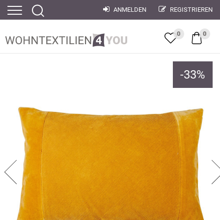
ANMELDEN
REGISTRIEREN
0
0
-
33
%