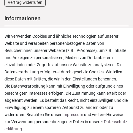
Vertrag widerrufen
Informationen
Versand und Zahlung
Wir verwenden Cookies und ähnliche Technologien auf unserer
Rücksendungen
Website und verarbeiten personenbezogene Daten von
Lieferung in die Schweiz
Besucher:innen unserer Webseite (z.B. IP-Adresse), um z.B. Inhalte
Pflegesymbole
und Anzeigen zu personalisieren, Medien von Drittanbietern
Lagerverkauf
einzubinden oder Zugriffe auf unsere Website zu analysieren. Die
Ratgeber & News
Datenverarbeitung erfolgt erst durch gesetzte Cookies. Wir teilen
diese Daten mit Dritten, die wir in den Einstellungen benennen.
Die Datenverarbeitung kann mit Einwilligung oder aufgrund eines
berechtigten Interesses erfolgen. Die Zustimmung kann erteilt oder
abgelehnt werden. Es besteht das Recht, nicht einzuwilligen und die
Alles wie beschrieben , sehr gute Qualität
Einwilligung zu einem späteren Zeitpunkt zu ändern oder zu
Rainer T., Rheine
widerrufen. Beachten Sie unser
Impressum
und weitere Hinweise
Datum der Veröffentlichung: 06.08.2026
Datum der Kauferfahrung: 27.07.2026
zur Verwendung personenbezogener Daten in unserer
Daten­schutz­
erklärung
.