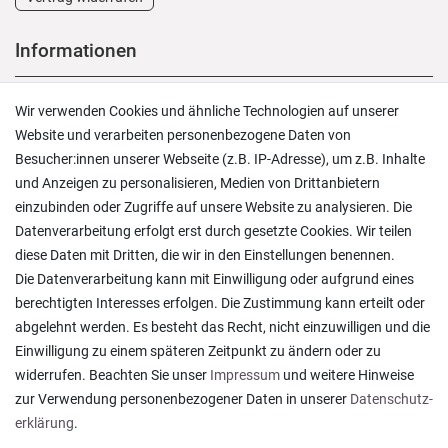
Informationen
Versand und Zahlung
Wir verwenden Cookies und ähnliche Technologien auf unserer
Rücksendungen
Website und verarbeiten personenbezogene Daten von
Lieferung in die Schweiz
Besucher:innen unserer Webseite (z.B. IP-Adresse), um z.B. Inhalte
Pflegesymbole
und Anzeigen zu personalisieren, Medien von Drittanbietern
Lagerverkauf
einzubinden oder Zugriffe auf unsere Website zu analysieren. Die
Ratgeber & News
Datenverarbeitung erfolgt erst durch gesetzte Cookies. Wir teilen
diese Daten mit Dritten, die wir in den Einstellungen benennen.
Die Datenverarbeitung kann mit Einwilligung oder aufgrund eines
berechtigten Interesses erfolgen. Die Zustimmung kann erteilt oder
abgelehnt werden. Es besteht das Recht, nicht einzuwilligen und die
Ein einfach toller Service - prompte Lieferung und
Einwilligung zu einem späteren Zeitpunkt zu ändern oder zu
sogar mit Pflegehinweis!
widerrufen. Beachten Sie unser
Impressum
und weitere Hinweise
Datum der Veröffentlichung: 05.08.2026
Datum der Kauferfahrung: 29.07.2026
zur Verwendung personenbezogener Daten in unserer
Daten­schutz­
erklärung
.