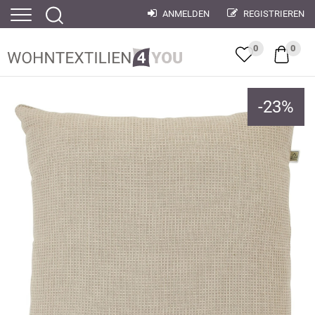
ANMELDEN
REGISTRIEREN
0
0
-
23
%