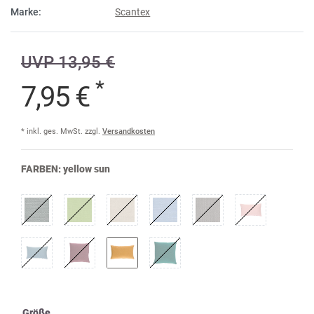
Marke:
Scantex
UVP 13,95 €
*
7,95 €
* inkl. ges. MwSt. zzgl.
Versandkosten
FARBEN:
yellow sun
Größe