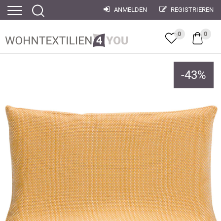
ANMELDEN
REGISTRIEREN
0
0
-
43
%