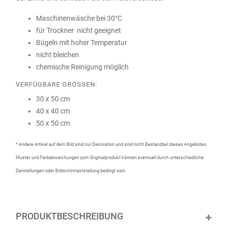
Maschinenwäsche bei 30°C
für Trockner nicht geeignet
Bügeln mit hoher Temperatur
nicht bleichen
chemische Reinigung möglich
VERFÜGBARE GRÖSSEN:
30 x 50 cm
40 x 40 cm
50 x 50 cm
* Andere Artikel auf dem Bild sind nur Dekoration und sind nicht Bestandteil dieses Angebotes.
Muster und Farbabweichungen zum Originalprodukt können eventuell durch unterschiedliche
Darstellungen oder Bildschirmeinstellung bedingt sein.
PRODUKTBESCHREIBUNG