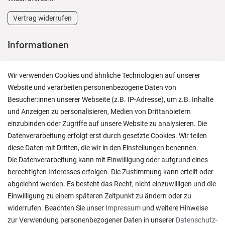
Vertrag widerrufen
Informationen
Versand und Zahlung
Wir verwenden Cookies und ähnliche Technologien auf unserer
Rücksendungen
Website und verarbeiten personenbezogene Daten von
Lieferung in die Schweiz
Besucher:innen unserer Webseite (z.B. IP-Adresse), um z.B. Inhalte
Pflegesymbole
und Anzeigen zu personalisieren, Medien von Drittanbietern
Lagerverkauf
einzubinden oder Zugriffe auf unsere Website zu analysieren. Die
Ratgeber & News
Datenverarbeitung erfolgt erst durch gesetzte Cookies. Wir teilen
diese Daten mit Dritten, die wir in den Einstellungen benennen.
Die Datenverarbeitung kann mit Einwilligung oder aufgrund eines
berechtigten Interesses erfolgen. Die Zustimmung kann erteilt oder
abgelehnt werden. Es besteht das Recht, nicht einzuwilligen und die
Ein einfach toller Service - prompte Lieferung und
Einwilligung zu einem späteren Zeitpunkt zu ändern oder zu
sogar mit Pflegehinweis!
widerrufen. Beachten Sie unser
Impressum
und weitere Hinweise
Datum der Veröffentlichung: 05.08.2026
Datum der Kauferfahrung: 29.07.2026
zur Verwendung personenbezogener Daten in unserer
Daten­schutz­