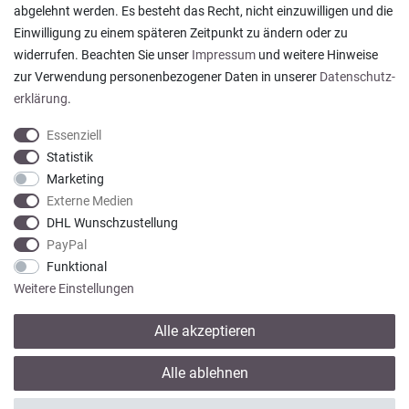
abgelehnt werden. Es besteht das Recht, nicht einzuwilligen und die
Ein einfach toller Service - prompte Lieferung und
Einwilligung zu einem späteren Zeitpunkt zu ändern oder zu
sogar mit Pflegehinweis!
widerrufen. Beachten Sie unser
Impressum
und weitere Hinweise
Datum der Veröffentlichung: 05.08.2026
Datum der Kauferfahrung: 29.07.2026
zur Verwendung personenbezogener Daten in unserer
Daten­schutz­
erklärung
.
Essenziell
Statistik
Marketing
922 Bewertungen
Externe Medien
DHL Wunschzustellung
PayPal
Funktional
Weitere Einstellungen
Alle akzeptieren
* Alle Preise verstehen sich inkl. gesetzl. MwSt. zzgl.
Versandkosten
Alle ablehnen
© copyright 2013-2026 Wohntextilien4You GmbH / Alle Rechte vorbehalten /