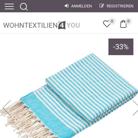
ANMELDEN
REGISTRIEREN
0
0
-
33
%