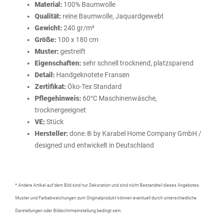
Material:
100% Baumwolle
Qualität:
reine Baumwolle, Jaquardgewebt
Gewicht:
240 gr/m²
Größe:
100 x 180 cm
Muster:
gestreift
Eigenschaften:
sehr schnell trocknend, platzsparend
Detail:
Handgeknotete Fransen
Zertifikat:
Öko-Tex Standard
Pflegehinweis:
60°C Maschinenwäsche,
trocknergeeignet
VE:
Stück
Hersteller:
done.® by Karabel Home Company GmbH /
designed und entwickelt in Deutschland
* Andere Artikel auf dem Bild sind nur Dekoration und sind nicht Bestandteil dieses Angebotes.
Muster und Farbabweichungen zum Originalprodukt können eventuell durch unterschiedliche
Darstellungen oder Bildschirmeinstellung bedingt sein.