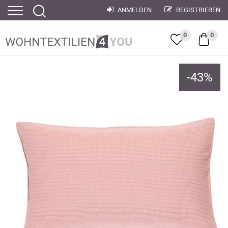
ANMELDEN
REGISTRIEREN
0
0
-
43
%