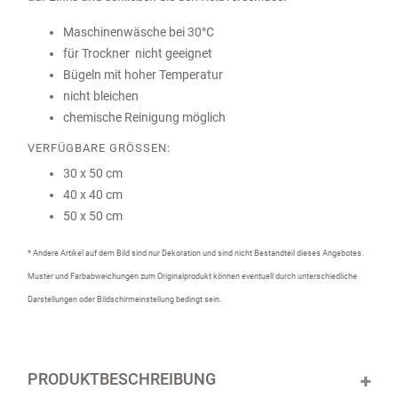
Maschinenwäsche bei 30°C
für Trockner nicht geeignet
Bügeln mit hoher Temperatur
nicht bleichen
chemische Reinigung möglich
VERFÜGBARE GRÖSSEN:
30 x 50 cm
40 x 40 cm
50 x 50 cm
* Andere Artikel auf dem Bild sind nur Dekoration und sind nicht Bestandteil dieses Angebotes.
Muster und Farbabweichungen zum Originalprodukt können eventuell durch unterschiedliche
Darstellungen oder Bildschirmeinstellung bedingt sein.
PRODUKTBESCHREIBUNG