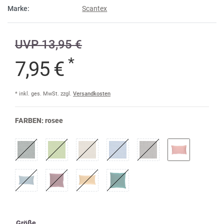
Marke:
Scantex
UVP 13,95 €
*
7,95 €
* inkl. ges. MwSt. zzgl.
Versandkosten
FARBEN:
rosee
Größe