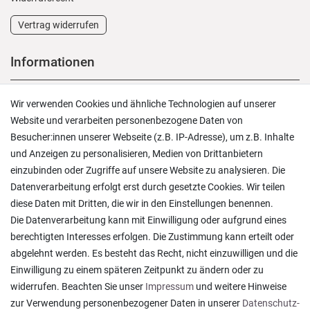
Vertrag widerrufen
Informationen
Versand und Zahlung
Wir verwenden Cookies und ähnliche Technologien auf unserer
Rücksendungen
Website und verarbeiten personenbezogene Daten von
Lieferung in die Schweiz
Besucher:innen unserer Webseite (z.B. IP-Adresse), um z.B. Inhalte
Pflegesymbole
und Anzeigen zu personalisieren, Medien von Drittanbietern
Lagerverkauf
einzubinden oder Zugriffe auf unsere Website zu analysieren. Die
Ratgeber & News
Datenverarbeitung erfolgt erst durch gesetzte Cookies. Wir teilen
diese Daten mit Dritten, die wir in den Einstellungen benennen.
Die Datenverarbeitung kann mit Einwilligung oder aufgrund eines
berechtigten Interesses erfolgen. Die Zustimmung kann erteilt oder
abgelehnt werden. Es besteht das Recht, nicht einzuwilligen und die
Ein einfach toller Service - prompte Lieferung und
Einwilligung zu einem späteren Zeitpunkt zu ändern oder zu
sogar mit Pflegehinweis!
widerrufen. Beachten Sie unser
Impressum
und weitere Hinweise
Datum der Veröffentlichung: 05.08.2026
Datum der Kauferfahrung: 29.07.2026
zur Verwendung personenbezogener Daten in unserer
Daten­schutz­