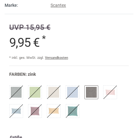
Marke:
Scantex
UVP 15,95 €
*
9,95 €
* inkl. ges. MwSt. zzgl.
Versandkosten
FARBEN:
zink
Größe