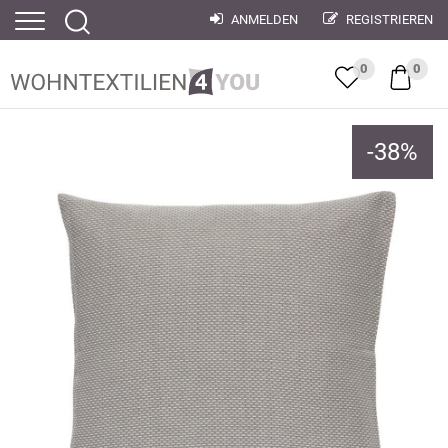
ANMELDEN
REGISTRIEREN
0
0
-
38
%