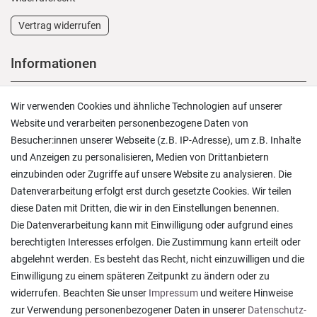
Vertrag widerrufen
Informationen
Versand und Zahlung
Wir verwenden Cookies und ähnliche Technologien auf unserer
Rücksendungen
Website und verarbeiten personenbezogene Daten von
Lieferung in die Schweiz
Besucher:innen unserer Webseite (z.B. IP-Adresse), um z.B. Inhalte
Pflegesymbole
und Anzeigen zu personalisieren, Medien von Drittanbietern
Lagerverkauf
einzubinden oder Zugriffe auf unsere Website zu analysieren. Die
Ratgeber & News
Datenverarbeitung erfolgt erst durch gesetzte Cookies. Wir teilen
diese Daten mit Dritten, die wir in den Einstellungen benennen.
Die Datenverarbeitung kann mit Einwilligung oder aufgrund eines
berechtigten Interesses erfolgen. Die Zustimmung kann erteilt oder
abgelehnt werden. Es besteht das Recht, nicht einzuwilligen und die
Ein einfach toller Service - prompte Lieferung und
Einwilligung zu einem späteren Zeitpunkt zu ändern oder zu
sogar mit Pflegehinweis!
widerrufen. Beachten Sie unser
Impressum
und weitere Hinweise
Datum der Veröffentlichung: 05.08.2026
Datum der Kauferfahrung: 29.07.2026
zur Verwendung personenbezogener Daten in unserer
Daten­schutz­