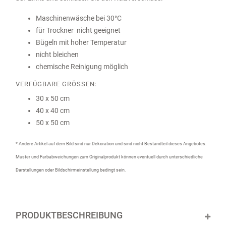
Maschinenwäsche bei 30°C
für Trockner nicht geeignet
Bügeln mit hoher Temperatur
nicht bleichen
chemische Reinigung möglich
VERFÜGBARE GRÖSSEN:
30 x 50 cm
40 x 40 cm
50 x 50 cm
* Andere Artikel auf dem Bild sind nur Dekoration und sind nicht Bestandteil dieses Angebotes.
Muster und Farbabweichungen zum Originalprodukt können eventuell durch unterschiedliche
Darstellungen oder Bildschirmeinstellung bedingt sein.
PRODUKTBESCHREIBUNG