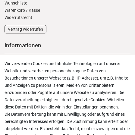
Wunschliste
Warenkorb
/
Kasse
Widerrufs­recht
Vertrag widerrufen
Informationen
Versand und Zahlung
Wir verwenden Cookies und ähnliche Technologien auf unserer
Rücksendungen
Website und verarbeiten personenbezogene Daten von
Lieferung in die Schweiz
Besucher:innen unserer Webseite (z.B. IP-Adresse), um z.B. Inhalte
Pflegesymbole
und Anzeigen zu personalisieren, Medien von Drittanbietern
Lagerverkauf
einzubinden oder Zugriffe auf unsere Website zu analysieren. Die
Ratgeber & News
Datenverarbeitung erfolgt erst durch gesetzte Cookies. Wir teilen
diese Daten mit Dritten, die wir in den Einstellungen benennen.
Die Datenverarbeitung kann mit Einwilligung oder aufgrund eines
berechtigten Interesses erfolgen. Die Zustimmung kann erteilt oder
abgelehnt werden. Es besteht das Recht, nicht einzuwilligen und die
Ein einfach toller Service - prompte Lieferung und