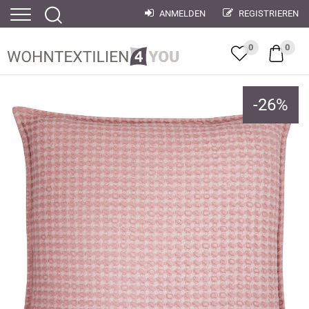
ANMELDEN
REGISTRIEREN
0
0
-
26
%