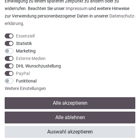
Einwilligung zu einem späteren Zeitpunkt zu ändern oder zu
sogar mit Pflegehinweis!
widerrufen. Beachten Sie unser
Impressum
und weitere Hinweise
Datum der Veröffentlichung: 05.08.2026
Datum der Kauferfahrung: 29.07.2026
zur Verwendung personenbezogener Daten in unserer
Daten­schutz­
erklärung
.
Essenziell
Statistik
Marketing
922 Bewertungen
Externe Medien
DHL Wunschzustellung
PayPal
Funktional
Weitere Einstellungen
Alle akzeptieren
* Alle Preise verstehen sich inkl. gesetzl. MwSt. zzgl.
Versandkosten
Alle ablehnen
© copyright 2013-2026 Wohntextilien4You GmbH / Alle Rechte vorbehalten /
Auswahl akzeptieren
Realisation
colornativ /