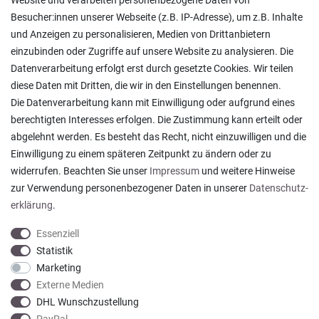
Website und verarbeiten personenbezogene Daten von
Lieferung in die Schweiz
Besucher:innen unserer Webseite (z.B. IP-Adresse), um z.B. Inhalte
Pflegesymbole
und Anzeigen zu personalisieren, Medien von Drittanbietern
Lagerverkauf
einzubinden oder Zugriffe auf unsere Website zu analysieren. Die
Ratgeber & News
Datenverarbeitung erfolgt erst durch gesetzte Cookies. Wir teilen
diese Daten mit Dritten, die wir in den Einstellungen benennen.
Die Datenverarbeitung kann mit Einwilligung oder aufgrund eines
berechtigten Interesses erfolgen. Die Zustimmung kann erteilt oder
abgelehnt werden. Es besteht das Recht, nicht einzuwilligen und die
Ein einfach toller Service - prompte Lieferung und
Einwilligung zu einem späteren Zeitpunkt zu ändern oder zu
sogar mit Pflegehinweis!
widerrufen. Beachten Sie unser
Impressum
und weitere Hinweise
Datum der Veröffentlichung: 05.08.2026
Datum der Kauferfahrung: 29.07.2026
zur Verwendung personenbezogener Daten in unserer
Daten­schutz­
erklärung
.
Essenziell
Statistik
Marketing
922 Bewertungen
Externe Medien
DHL Wunschzustellung