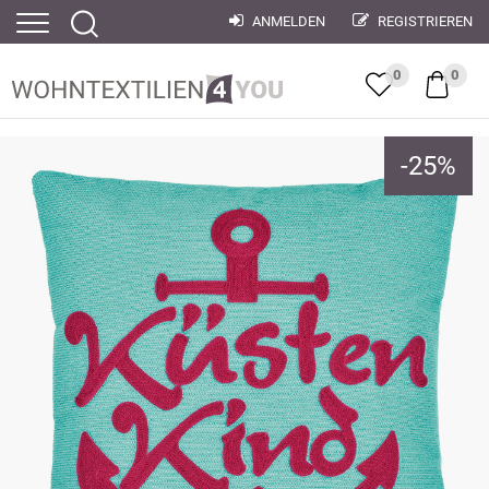
ANMELDEN
REGISTRIEREN
0
0
-
25
%