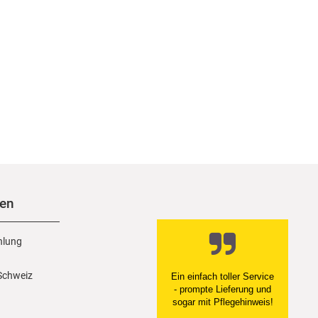
nen
hlung
 Schweiz
Ein einfach toller Service
- prompte Lieferung und
sogar mit Pflegehinweis!