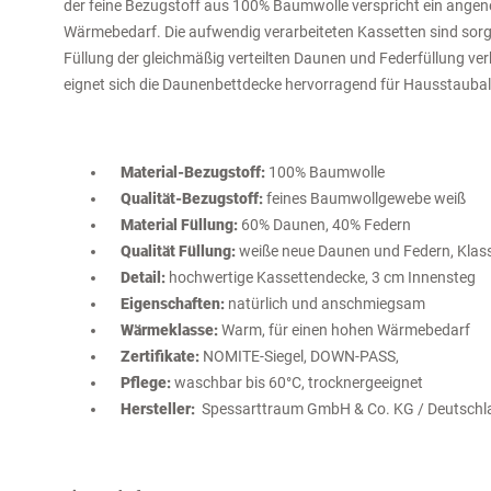
der feine Bezugstoff aus 100% Baumwolle verspricht ein ange
Wärmebedarf. Die aufwendig verarbeiteten Kassetten sind sorgf
Füllung der gleichmäßig verteilten Daunen und Federfüllung ve
eignet sich die Daunenbettdecke hervorragend für Hausstauballe
Material-Bezugstoff:
100% Baumwolle
Qualität-Bezugstoff:
feines Baumwollgewebe weiß
Material Füllung:
60% Daunen, 40% Federn
Qualität Füllung:
weiße neue Daunen und Federn, Klass
Detail:
hochwertige Kassettendecke, 3 cm Innensteg
Eigenschaften:
natürlich und anschmiegsam
Wärmeklasse:
Warm,
für einen hohen Wärmebedarf
Zertifikate:
NOMITE-Siegel, DOWN-PASS,
Pflege:
waschbar bis 60°C, trocknergeeignet
Hersteller:
Spessarttraum GmbH & Co. KG / Deutschl