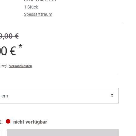
1 Stück
e
Spessarttraum
raise
am
,00 €
a
*
00 €
ler
ult
. zzgl.
Versandkosten
nicht verfügbar