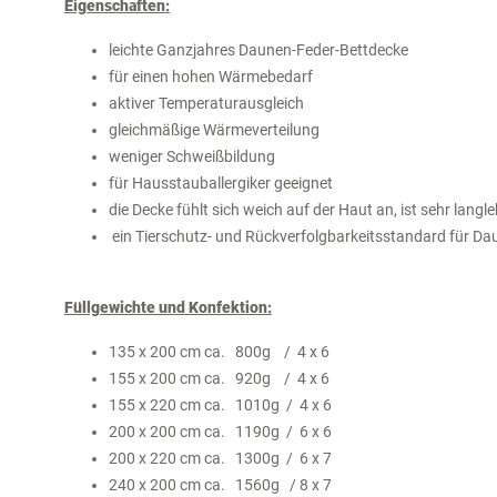
Eigenschaften:
leichte Ganzjahres Daunen-Feder-Bettdecke
für einen hohen Wärmebedarf
aktiver Temperaturausgleich
gleichmäßige Wärmeverteilung
weniger Schweißbildung
für Hausstauballergiker geeignet
die Decke fühlt sich weich auf der Haut an, ist sehr lang
ein Tierschutz- und Rückverfolgbarkeitsstandard für Da
Füllgewichte und Konfektion:
135 x 200 cm ca. 800g / 4 x 6
155 x 200 cm ca. 920g / 4 x 6
155 x 220 cm ca. 1010g / 4 x 6
200 x 200 cm ca. 1190g / 6 x 6
200 x 220 cm ca. 1300g / 6 x 7
240 x 200 cm ca. 1560g / 8 x 7