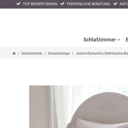
TOP BEWERTUNGEN
PERSÖNLICHE BERATUNG
RATG
Schlafzimmer
Schlafzimmer
Kissenbezüge
Janine Romantico Bettwäsche Ma
Bettlaken
Kissenbezüge
Nackenstüt
Bettwaren
Nachtwäsche
Tagesdeck
Bettwäsche