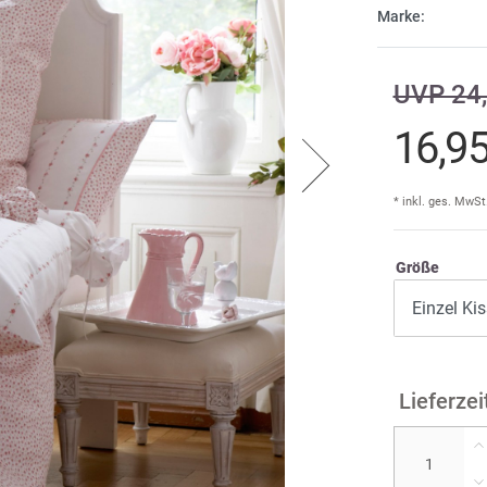
Marke:
Cind
E
UVP 24,
Dam
Fi
A
16,9
DDD
F
don
* inkl. ges. MwSt
Ir
Größe