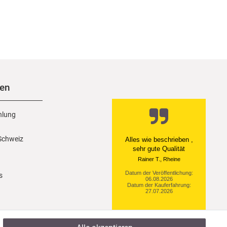
nen
hlung
 Schweiz
Ein einfach toller Service
- prompte Lieferung und
sogar mit Pflegehinweis!
Datum der Veröffentlichung:
s
05.08.2026
Datum der Kauferfahrung:
29.07.2026