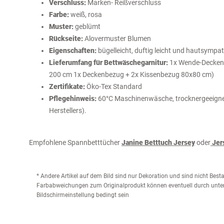
Verschluss:
Marken- Reißverschluss
Farbe:
weiß, rosa
Muster:
geblümt
Rückseite:
Alovermuster Blumen
Eigenschaften:
bügelleicht, duftig leicht und hautsympa
Lieferumfang für Bettwäschegarnitur:
1x Wende-Deckenb
200 cm 1x Deckenbezug + 2x Kissenbezug 80x80 cm)
Zertifikate:
Öko-Tex Standard
Pflegehinweis:
60°C Maschinenwäsche, trocknergeeignet
Herstellers).
Empfohlene Spannbetttücher
Janine Betttuch Jersey
oder
Jer
* Andere Artikel auf dem Bild sind nur Dekoration und sind nicht Bes
Farbabweichungen zum Originalprodukt können eventuell durch unter
Bildschirmeinstellung bedingt sein