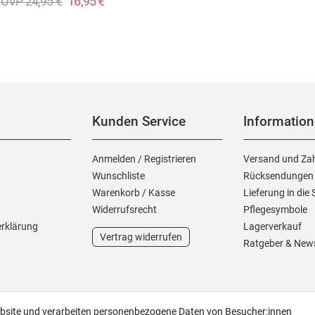
UVP 24,95 €
16,95 €
Kunden Service
Informatio
Anmelden
/
Registrieren
Versand und Za
Wunschliste
Rücksendungen
Warenkorb
/
Kasse
Lieferung in die
Widerrufs­recht
Pflegesymbole
erklärung
Lagerverkauf
Vertrag widerrufen
Ratgeber & New
ebsite und verarbeiten personenbezogene Daten von Besucher:innen