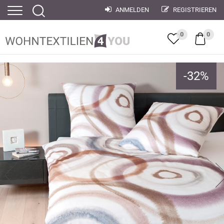
ANMELDEN
REGISTRIEREN
0
0
-
32
%