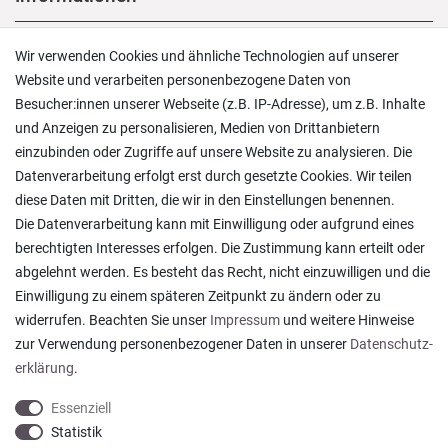
Versand und Zahlung
Wir verwenden Cookies und ähnliche Technologien auf unserer
Rücksendungen
Website und verarbeiten personenbezogene Daten von
Lieferung in die Schweiz
Besucher:innen unserer Webseite (z.B. IP-Adresse), um z.B. Inhalte
Pflegesymbole
und Anzeigen zu personalisieren, Medien von Drittanbietern
Lagerverkauf
einzubinden oder Zugriffe auf unsere Website zu analysieren. Die
Ratgeber & News
Datenverarbeitung erfolgt erst durch gesetzte Cookies. Wir teilen
diese Daten mit Dritten, die wir in den Einstellungen benennen.
Die Datenverarbeitung kann mit Einwilligung oder aufgrund eines
berechtigten Interesses erfolgen. Die Zustimmung kann erteilt oder
abgelehnt werden. Es besteht das Recht, nicht einzuwilligen und die
Ein einfach toller Service - prompte Lieferung und
Einwilligung zu einem späteren Zeitpunkt zu ändern oder zu
sogar mit Pflegehinweis!
widerrufen. Beachten Sie unser
Impressum
und weitere Hinweise
Datum der Veröffentlichung: 05.08.2026
Datum der Kauferfahrung: 29.07.2026
zur Verwendung personenbezogener Daten in unserer
Daten­schutz­
erklärung
.
Essenziell
Statistik