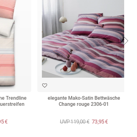
he Trendline
elegante Mako-Satin Bettwäsche
uerstreifen
Change rouge 2306-01
95 €
UVP 119,00 €
73,95 €