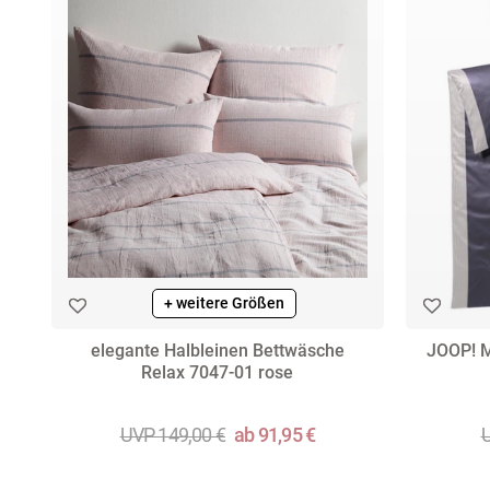
+ weitere Größen
elegante Halbleinen Bettwäsche
JOOP! M
Relax 7047-01 rose
UVP 149,00 €
ab 91,95 €
U