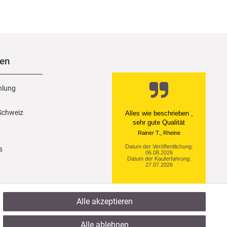
nen
hlung
 Schweiz
Ein einfach toller Service
- prompte Lieferung und
sogar mit Pflegehinweis!
Datum der Veröffentlichung:
s
05.08.2026
Datum der Kauferfahrung:
29.07.2026
Alle akzeptieren
922 Bewertungen
Alle ablehnen