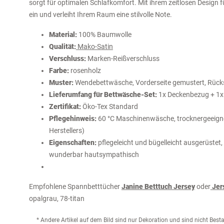
sorgt für optimalen Schlafkomfort. Mit ihrem zeitlosen Design 
ein und verleiht Ihrem Raum eine stilvolle Note.
Material:
100% Baumwolle
Qualität:
Mako-Satin
Verschluss:
Marken-Reißverschluss
Farbe:
rosenholz
Muster:
Wendebettwäsche, Vorderseite gemustert, Rücks
Lieferumfang für Bettwäsche-Set:
1x Deckenbezug + 1x
Zertifikat:
Öko-Tex Standard
Pflegehinweis:
60 °C Maschinenwäsche, trocknergeeignet
Herstellers)
Eigenschaften:
pflegeleicht und bügelleicht ausgerüstet,
wunderbar hautsympathisch
Empfohlene Spannbetttücher
Janine Betttuch Jersey
oder
Jer
opalgrau, 78-titan
* Andere Artikel auf dem Bild sind nur Dekoration und sind nicht Bes