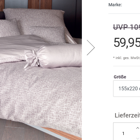
Marke:
Cind
E
UVP 109
Dam
Fi
A
59,9
DDD
F
don
* inkl. ges. MwSt
Ir
Größe