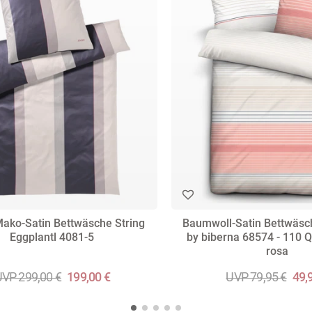
ako-Satin Bettwäsche String
Baumwoll-Satin Bettwäsc
Eggplantl 4081-5
by biberna 68574 - 110 Q
rosa
VP 299,00 €
199,00 €
UVP 79,95 €
49,