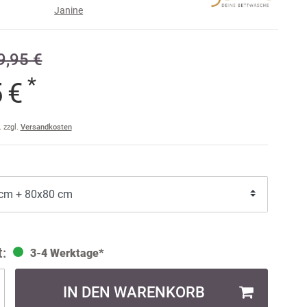
Janine
erella
Pichler
skimo
Verse
,95 €
ai
PIP-
ep
Vivaraise
Studio
msterdam
*
5 €
DD
Walra
Ross
ormesse
e
Winkler
. zzgl.
Versandkosten
SchlafKult
isette
3-4 Werktage*
IN DEN WARENKORB