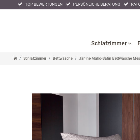
TOP BEWERTUNGEN
PERSÖNLICHE BERATUNG
RATG
Schlafzimmer
Schlafzimmer
Bettwäsche
Janine Mako-Satin Bettwäsche Mes
Bettlaken
Kissenbezüge
Nackenstüt
Bettwaren
Nachtwäsche
Tagesdeck
Bettwäsche