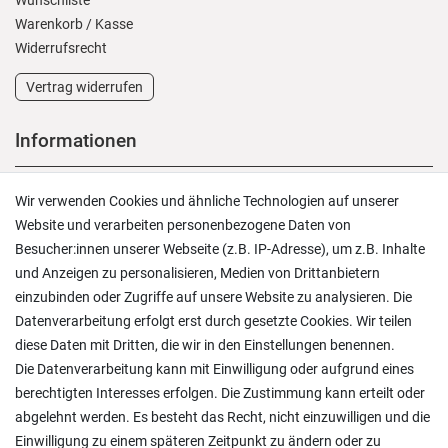
Wunschliste
Warenkorb
/
Kasse
Widerrufs­recht
Vertrag widerrufen
Informationen
Versand und Zahlung
Wir verwenden Cookies und ähnliche Technologien auf unserer
Rücksendungen
Website und verarbeiten personenbezogene Daten von
Lieferung in die Schweiz
Besucher:innen unserer Webseite (z.B. IP-Adresse), um z.B. Inhalte
Pflegesymbole
und Anzeigen zu personalisieren, Medien von Drittanbietern
Lagerverkauf
einzubinden oder Zugriffe auf unsere Website zu analysieren. Die
Ratgeber & News
Datenverarbeitung erfolgt erst durch gesetzte Cookies. Wir teilen
diese Daten mit Dritten, die wir in den Einstellungen benennen.
Die Datenverarbeitung kann mit Einwilligung oder aufgrund eines
berechtigten Interesses erfolgen. Die Zustimmung kann erteilt oder
abgelehnt werden. Es besteht das Recht, nicht einzuwilligen und die
Ein einfach toller Service - prompte Lieferung und
Einwilligung zu einem späteren Zeitpunkt zu ändern oder zu
sogar mit Pflegehinweis!