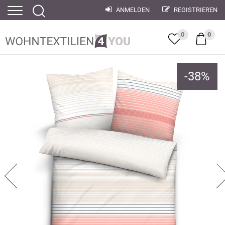
ANMELDEN
REGISTRIEREN
0
0
-
38
%