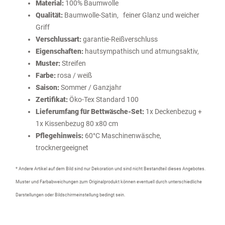
Material:
100% Baumwolle
Qualität:
Baumwolle-Satin,
feiner Glanz und weicher
Griff
Verschlussart:
garantie-Reißverschluss
Eigenschaften:
hautsympathisch und atmungsaktiv,
Muster:
Streifen
Farbe:
rosa / weiß
Saison:
Sommer / Ganzjahr
Zertifikat:
Öko-Tex Standard 100
Lieferumfang für Bettwäsche-Set:
1x Deckenbezug +
1x Kissenbezug 80 x80 cm
Pflegehinweis:
60°C Maschinenwäsche,
trocknergeeignet
* Andere Artikel auf dem Bild sind nur Dekoration und sind nicht Bestandteil dieses Angebotes.
Muster und Farbabweichungen zum Originalprodukt können eventuell durch unterschiedliche
Darstellungen oder Bildschirmeinstellung bedingt sein.