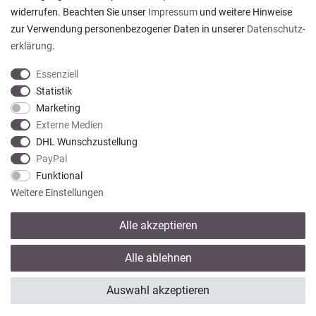
widerrufen. Beachten Sie unser
Impressum
und weitere Hinweise
Datum der Veröffentlichung: 05.08.2026
Datum der Kauferfahrung: 29.07.2026
zur Verwendung personenbezogener Daten in unserer
Daten­schutz­
erklärung
.
Essenziell
Statistik
Marketing
922 Bewertungen
Externe Medien
DHL Wunschzustellung
PayPal
Funktional
Weitere Einstellungen
Alle akzeptieren
* Alle Preise verstehen sich inkl. gesetzl. MwSt. zzgl.
Versandkosten
Alle ablehnen
© copyright 2013-2026 Wohntextilien4You GmbH / Alle Rechte vorbehalten /
Auswahl akzeptieren
Realisation
colornativ /